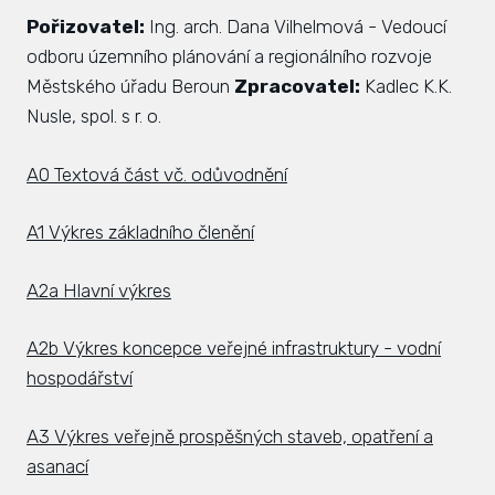
Pořizovatel:
Ing. arch. Dana Vilhelmová - Vedoucí
odboru územního plánování a regionálního rozvoje
Městského úřadu Beroun
Zpracovatel:
Kadlec K.K.
Nusle, spol. s r. o.
A0 Textová část vč. odůvodnění
A1 Výkres základního členění
A2a Hlavní výkres
A2b Výkres koncepce veřejné infrastruktury - vodní
hospodářství
A3 Výkres veřejně prospěšných staveb, opatření a
asanací