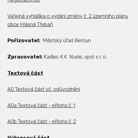
Veřejná vyhláška o vydání změny č. 2 územního plánu
obce Hlásná Třebaň
Pořizovatel:
Městský úřad Beroun
Zpracovatel:
Kadlec K.K. Nusle, spol. s r. o.
Textová část
A0 Textová část vč. odůvodnění
A0a Textová část - příloha č. 1
A0b Textová část - příloha č. 2
Výkresová část