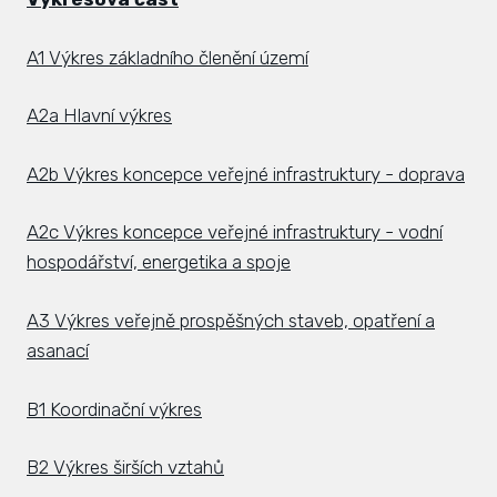
A1 Výkres základního členění území
A2a Hlavní výkres
A2b Výkres koncepce veřejné infrastruktury - doprava
A2c Výkres koncepce veřejné infrastruktury - vodní
hospodářství, energetika a spoje
A3 Výkres veřejně prospěšných staveb, opatření a
asanací
B1 Koordinační výkres
B2 Výkres širších vztahů