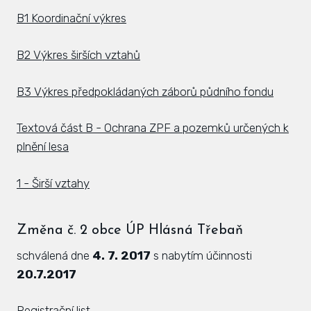
B1 Koordinační výkres
B2 Výkres širších vztahů
B3 Výkres předpokládaných záborů půdního fondu
Textová část B - Ochrana ZPF a pozemků určených k
plnění lesa
1 - Širší vztahy
Změna č. 2 obce ÚP Hlásná Třebaň
schválená dne
4. 7. 2017
s nabytím účinnosti
20.7.2017
Registrační list