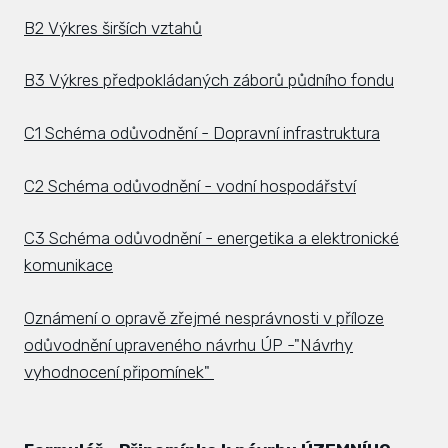
Hlá
B2 Výkres širších vztahů
Rovi
B3 Výkres předpokládaných záborů půdního fondu
KAL
C1 Schéma odůvodnění - Dopravní infrastruktura
ZPR
KON
C2 Schéma odůvodnění - vodní hospodářství
C3 Schéma odůvodnění - energetika a elektronické
komunikace
Oznámení o opravě zřejmé nesprávnosti v příloze
odůvodnění upraveného návrhu ÚP -"Návrhy
vyhodnocení připomínek"