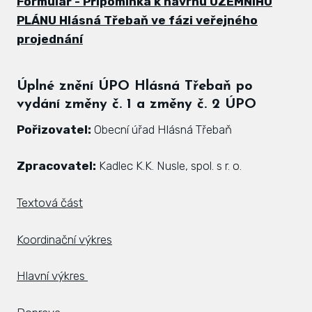
Formulář - Připomínka
k návrhu ÚZEMNÍHO
PLÁNU Hlásná Třebaň ve fázi veřejného
projednání
Úplné znění ÚPO Hlásná Třebaň po
vydání změny č. 1 a změny č. 2 ÚPO
Pořizovatel:
Obecní úřad Hlásná Třebaň
Zpracovatel:
Kadlec K.K. Nusle, spol. s r. o.
Textová část
Koordinační výkres
Hlavní výkres