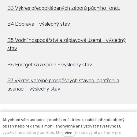
B3 Výkres předpokládaných záborů půdního fondu
B4 Doprava - výsledný stav
B5 Vodní hospodářství a záplavová území - výsledný
stav
B6 Energetika a spoje - výsledný stav
B7 Výkres veřejně prospěšných staveb, opatření a
asanací - výsledný stav
Abychom vám usnadnili procházení stránek, nabídli přizpůsobený
obsah nebo reklamu a mohli anonymně analyzovat návštěvnost,
Facebook
Instagram
využíváme soubory cookies, které sdílíme se svými partnery pro
více