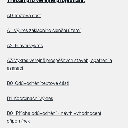
Třebaň pro veřejné projednání:
Zás
A0 Textová část
inve
Plá
A1 Výkres základního členění území
zámě
A2 Hlavní výkres
Úře
Viz
A3 Výkres veřejně prospěšných staveb, opatření a
asanací
Úze
Úze
B0 Odůvodnění textové části
stav
B1 Koordinační výkres
Zas
Pov
B01 Příloha odůvodnění - návrh vyhodnocení
připomínek
Roz