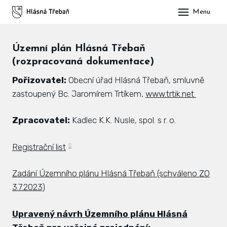
Menu
DOM
Územní plán Hlásná Třebaň
OBE
(rozpracovaná dokumentace)
O H
Pořizovatel:
Obecní úřad Hlásná Třebaň, smluvně
His
zastoupený Bc. Jaromírem Trtíkem,
www.trtik.net
Slu
Zpracovatel:
Kadlec K.K. Nusle, spol. s r. o.
Spo
Registrační list
Kul
Zadání Územního plánu Hlásná Třebaň (schváleno ZO
ÚŘA
3.7.2023)
Zap
Upravený návrh Územního plánu Hlásná
Pot