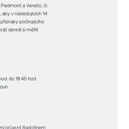
 Piedmont a Veneto, či
by v následujících 14
příznaky počínajícího
rát denně si měřili
 hod. do 18:45 hod.
roun.
avní průjezd Radotínem