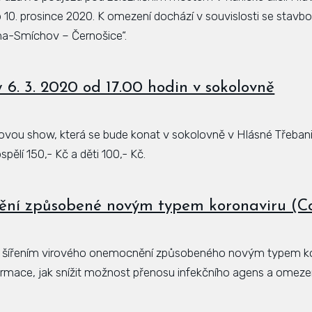
 10. prosince 2020. K omezení dochází v souvislosti se stavb
aha-Smíchov – Černošice“.
6. 3. 2020 od 17.00 hodin v sokolovně
ou show, která se bude konat v sokolovně v Hlásné Třebani 
pělí 150,- Kč a děti 100,- Kč.
ění způsobené novým typem koronaviru (Co
 se šířením virového onemocnění způsobeného novým typem kor
ormace, jak snížit možnost přenosu infekčního agens a omeze