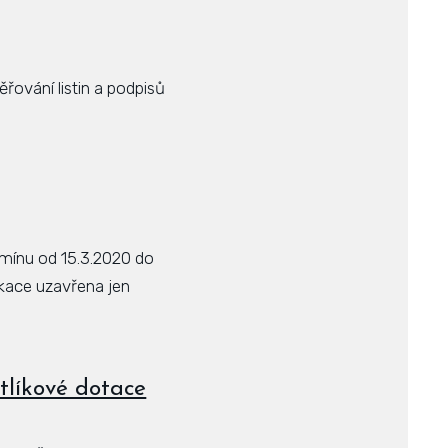
řování listin a podpisů
ermínu od 15.3.2020 do
kace uzavřena jen
otlíkové dotace