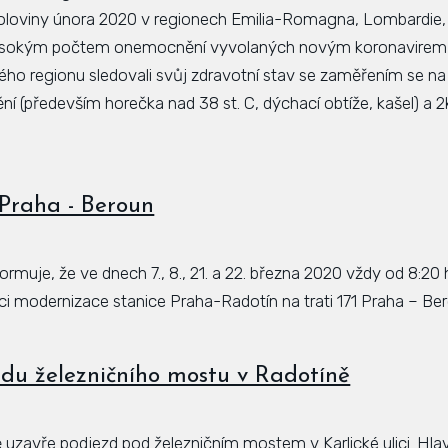
poloviny února 2020 v regionech Emilia-Romagna, Lombardie,
vysokým počtem onemocnění vyvolaných novým koronavirem, a
ho regionu sledovali svůj zdravotní stav se zaměřením se na 
 (především horečka nad 38 st. C, dýchací obtíže, kašel) a 2k
 Praha - Beroun
nformuje, že ve dnech 7., 8., 21. a 22. března 2020 vždy od 8:20
i modernizace stanice Praha-Radotín na trati 171 Praha – Be
du železničního mostu v Radotíně
ě uzavře podjezd pod železničním mostem v Karlické ulici. Hl