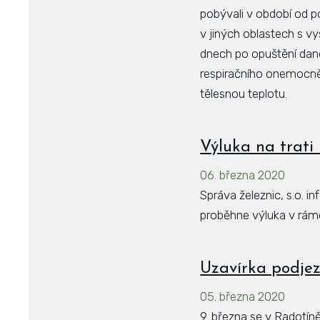
pobývali v období od 
v jiných oblastech s 
dnech po opuštění dané
respiračního onemocnění
tělesnou teplotu.
Výluka na trati
06. března 2020
Správa železnic, s.o. i
proběhne výluka v rámc
Uzavírka podjez
05. března 2020
9. března se v Radotín