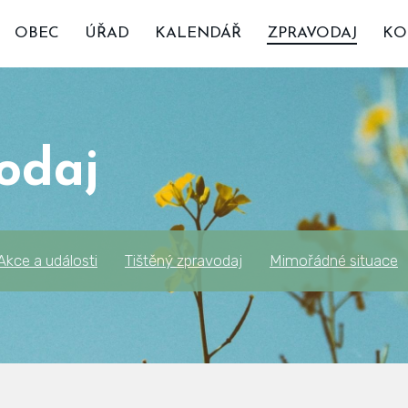
OBEC
ÚŘAD
KALENDÁŘ
ZPRAVODAJ
KO
odaj
Akce a události
Tištěný zpravodaj
Mimořádné situace