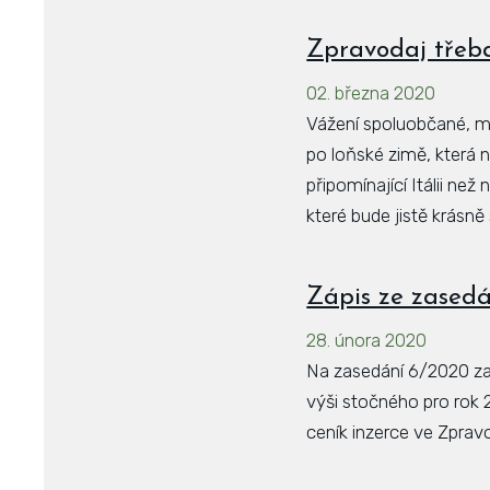
Zpravodaj třeb
02. března 2020
Vážení spoluobčané, mě
po loňské zimě, která n
připomínající Itálii než
které bude jistě krásně
Zápis ze zasedá
28. února 2020
Na zasedání 6/2020 zas
výši stočného pro rok 
ceník inzerce ve Zpravo