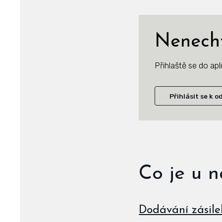
Nenecht
Přihlaště se do ap
Přihlásit se k o
Co je u 
Dodávání zásile