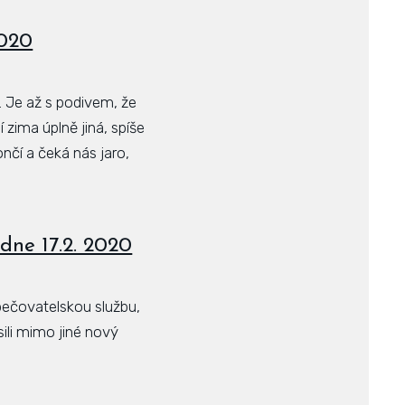
2020
. Je až s podivem, že
 zima úplně jiná, spíše
ončí a čeká nás jaro,
dne 17.2. 2020
pečovatelskou službu,
ili mimo jiné nový