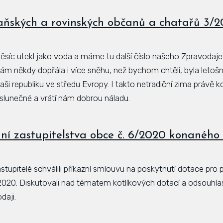
aňských a rovinských občanů a chatařů 3/
síc utekl jako voda a máme tu další číslo našeho Zpravodaje
ám někdy dopřála i více sněhu, než bychom chtěli, byla letošní
 naši republiku ve středu Evropy. I takto netradiční zima právě k
 slunečné a vrátí nám dobrou náladu.
ní zastupitelstva obce č. 6/2020 konaného 
tupitelé schválili příkazní smlouvu na poskytnutí dotace pro 
2020. Diskutovali nad tématem kotlíkových dotací a odsouhlas
daji.