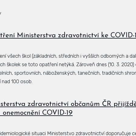
y
ení Ministerstva zdravotnictví ke COVID-
ní všech škol (základních, středních i vyšších odborných a dalš
h školek se toto opatření netýká. Zároveň dnes (10. 3. 2020) o
elních, sportovních, náboženských, tanečních, tradičních shr
í nad 100 osob.
sterstva zdravotnictví občanům ČR přijížděj
 onemocnění COVID-19
idemiologické situaci Ministerstvo zdravotnictví doporučuje c