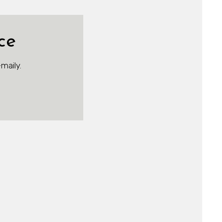
ce
maily.