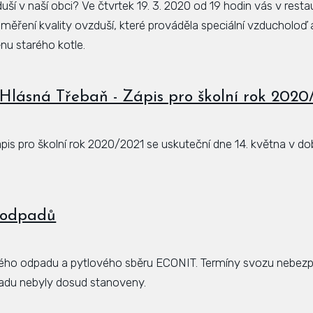
uší v naší obci? Ve čtvrtek 19. 3. 2020 od 19 hodin vás v res
ěření kvality ovzduší, které prováděla speciální vzducholoď a 
nu starého kotle.
Hlásná Třebaň - Zápis pro školní rok 2020
is pro školní rok 2020/2021 se uskuteční dne 14. května v do
 odpadů
ého odpadu a pytlového sběru ECONIT. Termíny svozu nebez
du nebyly dosud stanoveny.