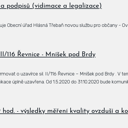
 a podpisů (vidimace a legalizace)
ťuje Obecní úřad Hlásná Třebaň novou službu pro občany - Ově
 II/116 Řevnice - Mníšek pod Brdy
rmovat o uzavírce sil. II/116 Řevnice – Mníšek pod Brdy . V t
kace úplně uzavřena. Od 1.5.2020 do 31.10.2020 bude komuni
9 hod. - výsledky měření kvality ovzduší a k