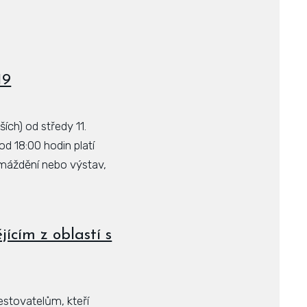
19
ích) od středy 11.
d 18:00 hodin platí
omáždění nebo výstav,
ícím z oblastí s
estovatelům, kteří