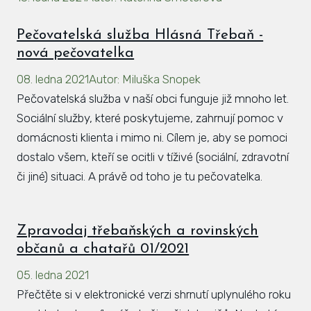
Hlá
Pečovatelská služba Hlásná Třebaň -
Rovi
nová pečovatelka
KAL
08. ledna 2021
Autor
:
Miluška Snopek
ZPR
Pečovatelská služba v naší obci funguje již mnoho let.
Sociální služby, které poskytujeme, zahrnují pomoc v
KON
domácnosti klienta i mimo ni. Cílem je, aby se pomoci
dostalo všem, kteří se ocitli v tíživé (sociální, zdravotní
či jiné) situaci. A právě od toho je tu pečovatelka.
Zpravodaj třebaňských a rovinských
občanů a chatařů 01/2021
05. ledna 2021
Přečtěte si v elektronické verzi shrnutí uplynulého roku