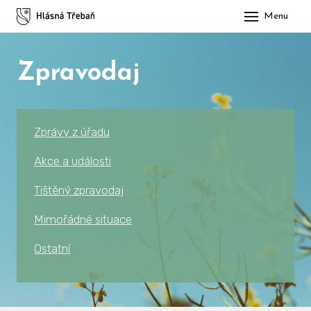
Menu
DOM
Zpravodaj
OBE
O H
His
Zprávy z úřadu
Slu
Akce a události
Spo
Tištěný zpravodaj
Kul
Mimořádné situace
Ostatní
ÚŘA
Zap
Pot