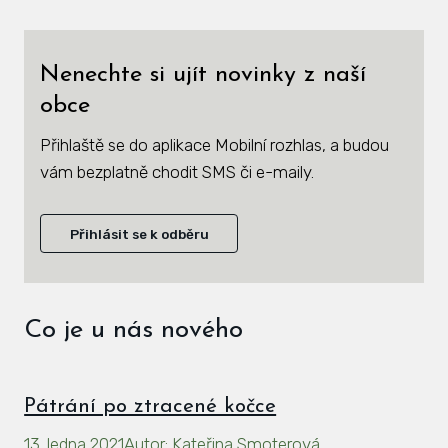
Zás
inve
Nenechte si ujít novinky z naší
Plá
obce
zámě
Přihlaště se do aplikace Mobilní rozhlas, a budou
Úře
vám bezplatně chodit SMS či e-maily.
Viz
Přihlásit se k odběru
Úze
Úze
stav
Co je u nás nového
Zas
Pov
Pátrání po ztracené kočce
Roz
13. ledna 2021
Autor
:
Kateřina Smoterová