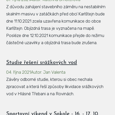
Z důvodu zahájení stavebního záměru na nestabilním
skalním masivu v zatáčkách před obcí Karlštejn bude
dne 11.10.2021 zcela uzavřena komunikace do obce
Karlštejn. Objízdná trasa je vyznačena na mapě.
Posléze dne 12.10.2021 komunikace přejde do režimu
částečné uzavírky a objízdná trasa bude zrušena.
Studie řešení srážkových vod
04. října 2021
Autor
:
Jan Valenta
Závěry odborné studie, kterou si obec nechala
zpracovat a která řeší způsoby likvidace srážkových
vod v Hlásné Třebani a na Rovinách.
Sportovní víkend v Sokole - 16. - 17. 10.