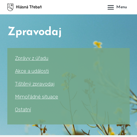
Menu
DOM
Zpravodaj
OBE
O H
His
Zprávy z úřadu
Slu
Akce a události
Spo
Tištěný zpravodaj
Kul
Mimořádné situace
Ostatní
ÚŘA
Zap
Pot