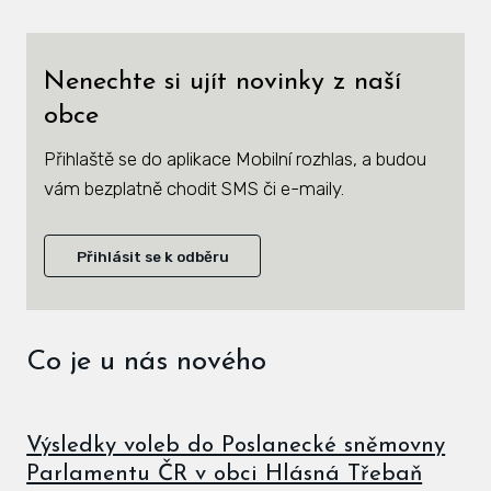
Zás
inve
Nenechte si ujít novinky z naší
Plá
obce
zámě
Přihlaště se do aplikace Mobilní rozhlas, a budou
Úře
vám bezplatně chodit SMS či e-maily.
Viz
Přihlásit se k odběru
Úze
Úze
stav
Co je u nás nového
Zas
Pov
Výsledky voleb do Poslanecké sněmovny
Parlamentu ČR v obci Hlásná Třebaň
Roz