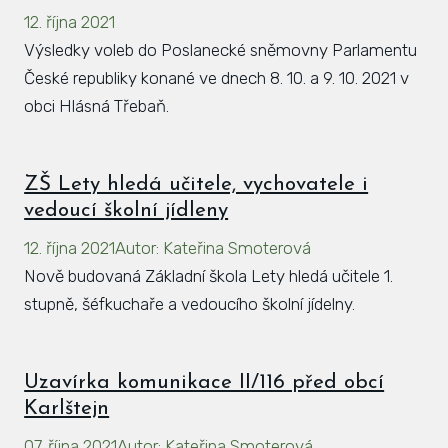
12. října 2021
Hlá
Výsledky voleb do Poslanecké sněmovny Parlamentu
Rovi
České republiky konané ve dnech 8. 10. a 9. 10. 2021 v
KAL
obci Hlásná Třebaň.
ZPR
KON
ZŠ Lety hledá učitele, vychovatele i
vedoucí školní jídleny
12. října 2021
Autor
:
Kateřina Smoterová
Nově budovaná Základní škola Lety hledá učitele 1.
stupně, šéfkuchaře a vedoucího školní jídelny.
Uzavírka komunikace II/116 před obcí
Karlštejn
07. října 2021
Autor
:
Kateřina Smoterová