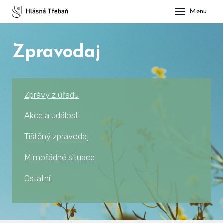
Menu
DOM
Zpravodaj
OBE
O H
His
Zprávy z úřadu
Slu
Akce a události
Spo
Tištěný zpravodaj
Kul
Mimořádné situace
Ostatní
ÚŘA
Zap
Pot