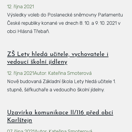
12. října 2021
Hlá
Výsledky voleb do Poslanecké sněmovny Parlamentu
Rovi
České republiky konané ve dnech 8. 10. a 9. 10. 2021 v
KAL
obci Hlásná Třebaň.
ZPR
KON
ZŠ Lety hledá učitele, vychovatele i
vedoucí školní jídleny
12. října 2021
Autor
:
Kateřina Smoterová
Nově budovaná Základní škola Lety hledá učitele 1.
stupně, šéfkuchaře a vedoucího školní jídelny.
Uzavírka komunikace II/116 před obcí
Karlštejn
07. října 2021
Autor
:
Kateřina Smoterová