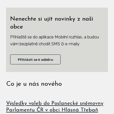
Zás
inve
Nenechte si ujít novinky z naší
Plá
obce
zámě
Přihlaště se do aplikace Mobilní rozhlas, a budou
Úře
vám bezplatně chodit SMS či e-maily.
Viz
Přihlásit se k odběru
Úze
Úze
stav
Co je u nás nového
Zas
Pov
Výsledky voleb do Poslanecké sněmovny
Parlamentu ČR v obci Hlásná Třebaň
Roz