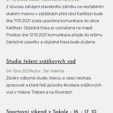
Z důvodu zahájení stavebního záměru na nestabilním
skalním masivu v zatáčkách před obcí Karlštejn bude
dne 11.10.2021 zcela uzavřena komunikace do obce
Karlštejn. Objízdná trasa je vyznačena na mapě.
Posléze dne 12.10.2021 komunikace přejde do režimu
částečné uzavírky a objízdná trasa bude zrušena.
Studie řešení srážkových vod
04. října 2021
Autor
:
Jan Valenta
Závěry odborné studie, kterou si obec nechala
zpracovat a která řeší způsoby likvidace srážkových
vod v Hlásné Třebani a na Rovinách.
Sportovní víkend v Sokole - 16. - 17. 10.