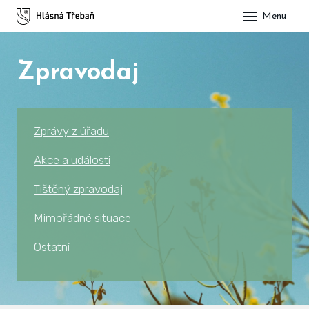
Menu
DOM
Zpravodaj
OBE
O H
His
Zprávy z úřadu
Slu
Akce a události
Spo
Tištěný zpravodaj
Kul
Mimořádné situace
Ostatní
ÚŘA
Zap
Pot