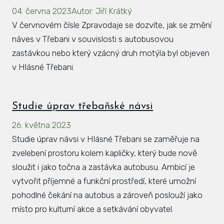
04. června 2023
Autor
:
Jiří Krátký
Hlá
V červnovém čísle Zpravodaje se dozvíte, jak se změní
Rovi
náves v Třebani v souvislosti s autobusovou
KAL
zastávkou nebo který vzácný druh motýla byl objeven
v Hlásné Třebani.
ZPR
KON
Studie úprav třebaňské návsi
26. května 2023
Studie úprav návsi v Hlásné Třebani se zaměřuje na
zvelebení prostoru kolem kapličky, který bude nově
sloužit i jako točna a zastávka autobusu. Ambicí je
vytvořit příjemné a funkční prostředí, které umožní
pohodlné čekání na autobus a zároveň poslouží jako
místo pro kulturní akce a setkávání obyvatel.