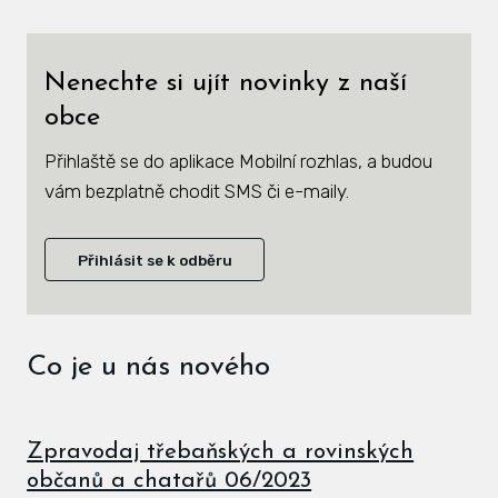
Zás
inve
Nenechte si ujít novinky z naší
Plá
obce
zámě
Přihlaště se do aplikace Mobilní rozhlas, a budou
Úře
vám bezplatně chodit SMS či e-maily.
Viz
Přihlásit se k odběru
Úze
Úze
stav
Co je u nás nového
Zas
Pov
Zpravodaj třebaňských a rovinských
občanů a chatařů 06/2023
Roz