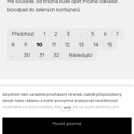
Milí sousedé, od března bude opět možné odkládat
bioodpad do zelených kontejnerů.
Pr
P
Předchozí
1
2
3
…
5
6
7
8
9
10
11
12
13
14
15
…
30
31
32
Následující
Abychom vám usnadnili procházení stránek, nabídli přizpůsobený
obsah nebo reklamu a mohli anonymně analyzovat návštěvnost,
Facebook
Instagram
využíváme soubory cookies, které sdílíme se svými partnery pro
více
sociální média, inzerci a analýzu. Jejich nastavení upravíte odkazem
Povinně zveřejňované informace
|
Zpracování
"Nastavení cookies" a kdykoliv jej můžete změnit v patičce webu.
Povolit povinné
osobních údajů
Podrobnější informace najdete v našich Zásadách ochrany osobních
údajů a používání souborů cookies. Souhlasíte s používáním cookies?