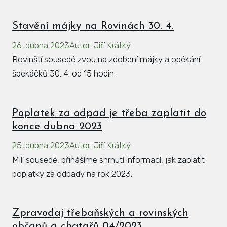
Stavění májky na Rovinách 30. 4.
26. dubna 2023
Autor
:
Jiří Krátký
Rovinští sousedé zvou na zdobení májky a opékání
špekáčků 30. 4. od 15 hodin.
Poplatek za odpad je třeba zaplatit do
konce dubna 2023
25. dubna 2023
Autor
:
Jiří Krátký
Milí sousedé, přinášíme shrnutí informací, jak zaplatit
poplatky za odpady na rok 2023.
Zpravodaj třebaňských a rovinských
občanů a chatařů 04/2023