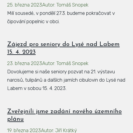
25. března 2023
Autor
:
Tomáš Snopek
Milí sousedé, v pondělí 27.3. budeme pokračovat v
čipování popelnic v obci.
Zájezd pro seniory do Lysé nad Labem
15. 4. 2023
23. března 2023
Autor
:
Tomáš Snopek
Dovolujeme si naše seniory pozvat na 21. výstavu
narcisů, tulipánů a dalších jarních cibulovin do Lysé nad
Labem v sobou 15. 4. 2023.
Zveřejnili jsme zadání nového územního
plánu
19. března 2023
Autor
:
Jiří Krátký