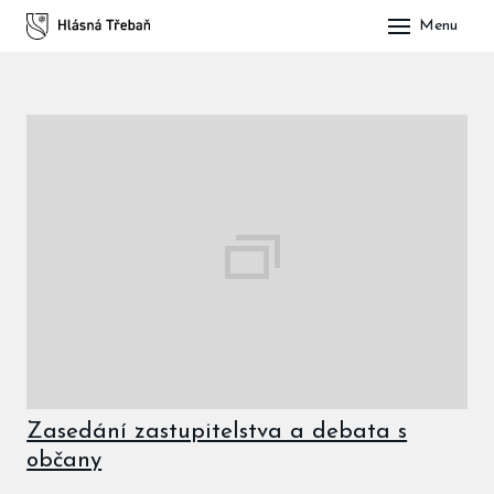
Menu
DOM
OBE
O H
His
Slu
Spo
Kul
ÚŘA
Zasedání zastupitelstva a debata s
Zap
občany
Pot