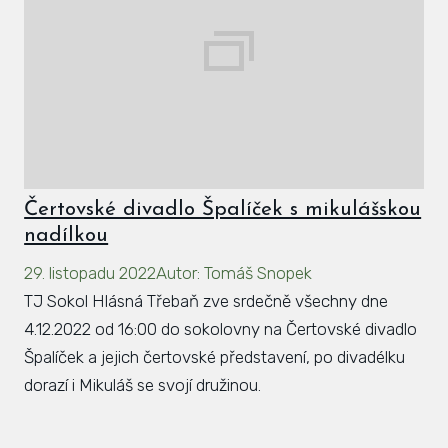
Čertovské divadlo Špalíček s mikulášskou
nadílkou
29. listopadu 2022
Autor
:
Tomáš Snopek
TJ Sokol Hlásná Třebaň zve srdečně všechny dne
4.12.2022 od 16:00 do sokolovny na Čertovské divadlo
Špalíček a jejich čertovské představení, po divadélku
dorazí i Mikuláš se svojí družinou.