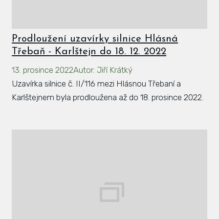
Hlá
Rovi
Prodloužení uzavírky silnice Hlásná
KAL
Třebaň - Karlštejn do 18. 12. 2022
ZPR
13. prosince 2022
Autor
:
Jiří Krátký
Uzavírka silnice č. II/116 mezi Hlásnou Třebaní a
KON
Karlštejnem byla prodloužena až do 18. prosince 2022.