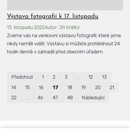
Výstava fotografií k 17. listopadu
13. listopadu 2022
Autor
:
Jiří Krátký
Zveme vás na venkovní výstavu fotografií, které jsme
nikdy neměli vidět. Výstavu si můžete prohlédnout 24
hodin denně v zahradě před obecním úřadem.
Prvn
Pos
Předchozí
1
2
3
…
12
13
14
15
16
17
18
19
20
21
22
…
46
47
48
Následující