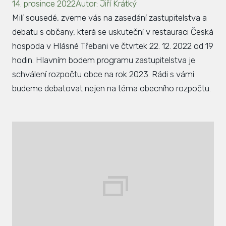
14. prosince 2022
Autor
:
Jiří Krátký
Zás
Milí sousedé, zveme vás na zasedání zastupitelstva a
inve
debatu s občany, která se uskuteční v restauraci Česká
hospoda v Hlásné Třebani ve čtvrtek 22. 12. 2022 od 19
Plá
hodin. Hlavním bodem programu zastupitelstva je
zámě
schválení rozpočtu obce na rok 2023. Rádi s vámi
Úře
budeme debatovat nejen na téma obecního rozpočtu.
Viz
Úze
Úze
stav
Zas
Pov
Roz