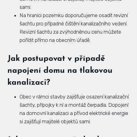
sami.
Hlá
Na hranici pozemku doporučujeme osadit revizní
Rovi
šachtu pro případné čištění kanalizačního vedení.
KAL
Revizní šachtu za zvýhodněnou cenu můžete
pořídit přímo na obecním úřadě.
ZPR
KON
Jak postupovat v případě
napojení domu na tlakovou
kanalizaci?
Obec v rámci stavby zajišťuje osazení kanalizační
šachty, přípojky k ní a montáž čerpadla. Dopojení
na domovní kanalizaci a přívod elektrické energie
si zajišťují majitelé objektů sami.