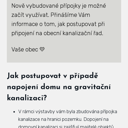
Nově vybudované přípojky je možné
Zás
začít využívat. Přinášíme Vám
inve
informace o tom, jak postupovat při
Plá
připojení na obecní kanalizační řad.
zámě
Úře
Vaše obec 💛
Viz
Úze
Jak postupovat v případě
Úze
napojení domu na gravitační
stav
kanalizaci?
Zas
V rámci výstavby vám byla zbudována přípojka
Pov
kanalizace na hranici pozemku. Dopojení na
Roz
domovní kanalizaci si zajišťují majitelé objektů