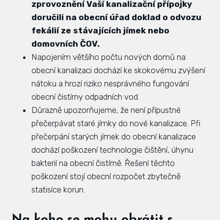
zprovoznění Vaší kanalizační přípojky
doručili na obecní úřad doklad o odvozu
fekálií ze stávajících jímek nebo
domovních ČOV.
Napojením většího počtu nových domů na
obecní kanalizaci dochází ke skokovému zvýšení
nátoku a hrozí riziko nesprávného fungování
obecní čistírny odpadních vod.
Důrazně upozorňujeme, že není přípustné
přečerpávat staré jímky do nové kanalizace. Při
přečerpání starých jímek do obecní kanalizace
dochází poškození technologie čištění, úhynu
bakterií na obecní čistírně. Řešení těchto
poškození stojí obecní rozpočet zbytečně
statisíce korun.
Na koho se mohu obrátit s