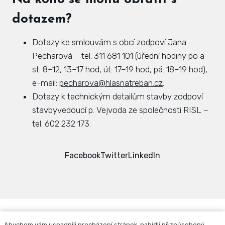
dotazem?
Dotazy ke smlouvám s obcí zodpoví Jana
Pecharová – tel. 311 681 101 (úřední hodiny po a
st: 8–12, 13–17 hod, út: 17–19 hod, pá: 18–19 hod),
e-mail:
pecharova@hlasnatreban.cz
.
Dotazy k technickým detailům stavby zodpoví
stavbyvedoucí p. Vejvoda ze společnosti RISL –
tel. 602 232 173.
Facebook
Twitter
LinkedIn
Abychom vám usnadnili procházení stránek, nabídli přizpůsobený