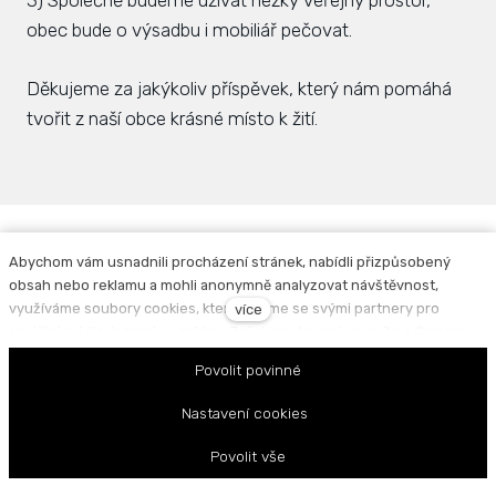
3) Společně budeme užívat hezký veřejný prostor,
obec bude o výsadbu i mobiliář pečovat.
Děkujeme za jakýkoliv příspěvek, který nám pomáhá
tvořit z naší obce krásné místo k žití.
Abychom vám usnadnili procházení stránek, nabídli přizpůsobený
obsah nebo reklamu a mohli anonymně analyzovat návštěvnost,
Facebook
Instagram
využíváme soubory cookies, které sdílíme se svými partnery pro
více
sociální média, inzerci a analýzu. Jejich nastavení upravíte odkazem
Povinně zveřejňované informace
|
Zpracování
"Nastavení cookies" a kdykoliv jej můžete změnit v patičce webu.
Povolit povinné
osobních údajů
Podrobnější informace najdete v našich Zásadách ochrany osobních
údajů a používání souborů cookies. Souhlasíte s používáním cookies?
Nastavení cookies
Tento web běží na
solidpixels.
Povolit vše