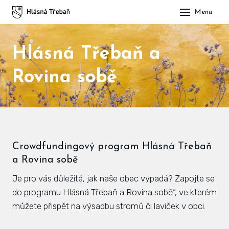
Menu
DOM
Hlásná Třebaň a
OBE
O H
Rovina sobě
His
Slu
Spo
Crowdfundingový program Hlásná Třebaň
Kul
a Rovina sobě
Je pro vás důležité, jak naše obec vypadá? Zapojte se
ÚŘA
do programu Hlásná Třebaň a Rovina sobě“, ve kterém
Zap
můžete přispět na výsadbu stromů či laviček v obci.
Pot