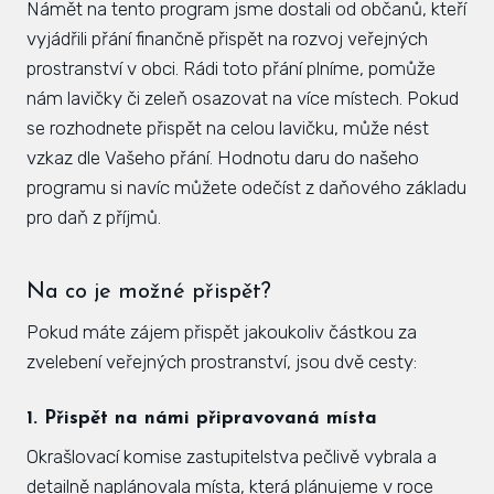
Námět na tento program jsme dostali od občanů, kteří
Zás
vyjádřili přání finančně přispět na rozvoj veřejných
inve
prostranství v obci. Rádi toto přání plníme, pomůže
nám lavičky či zeleň osazovat na více místech. Pokud
Plá
se rozhodnete přispět na celou lavičku, může nést
zámě
vzkaz dle Vašeho přání. Hodnotu daru do našeho
Úře
programu si navíc můžete odečíst z daňového základu
pro daň z příjmů.
Viz
Úze
Na co je možné přispět?
Úze
Pokud máte zájem přispět jakoukoliv částkou za
stav
zvelebení veřejných prostranství, jsou dvě cesty:
Zas
1. Přispět na námi připravovaná místa
Pov
Okrašlovací komise zastupitelstva pečlivě vybrala a
Roz
detailně naplánovala místa, která plánujeme v roce