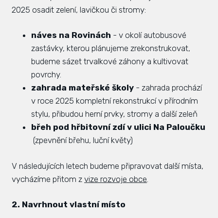
2025 osadit zelení, lavičkou či stromy:
Hlá
Rovi
náves na Rovinách
- v okolí autobusové
zastávky, kterou plánujeme zrekonstrukovat,
KAL
budeme sázet trvalkové záhony a kultivovat
ZPR
povrchy.
KON
zahrada mateřské školy
- zahrada prochází
v roce 2025 kompletní rekonstrukcí v přírodním
stylu, přibudou herní prvky, stromy a další zeleň
břeh pod hřbitovní zdí v ulici Na Paloučku
(zpevnění břehu, luční květy)
V následujících letech budeme připravovat další místa,
vycházíme přitom z
vize rozvoje obce
.
2. Navrhnout vlastní místo