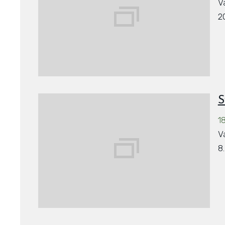
V
2
S
1
V
8