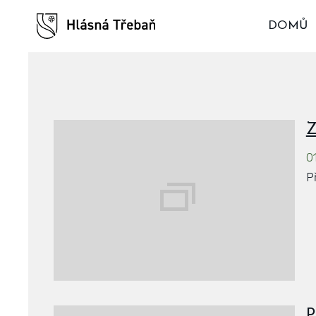
DOMŮ
Z
01
P
P