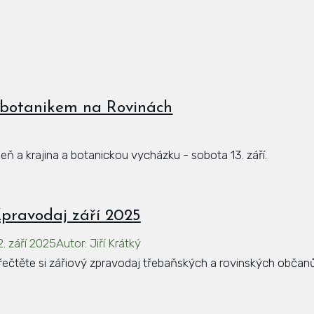
s botanikem na Rovinách
ň a krajina a botanickou vycházku - sobota 13. září.
pravodaj září 2025
2. září 2025
Autor
:
Jiří Krátký
řečtěte si zářiový zpravodaj třebaňských a rovinských občanů