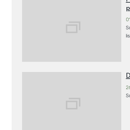
p
01
S
l
D
2
S