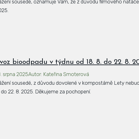
ážení sousedé, oznamuje Vám, že z důvodu filmového natáčení
025.
voz bioodpadu v týdnu od 18. 8. do 22. 8. 2
8. srpna 2025
Autor
:
Kateřina Smoterová
ážení sousedé, z důvodu dovolené v kompostárně Lety nebudo
. do 22. 8. 2025. Děkujeme za pochopení.