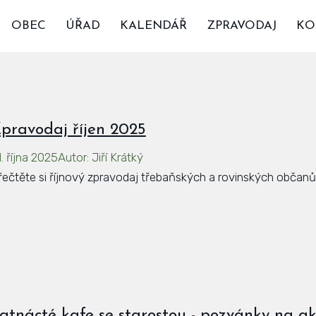
OBEC
ÚŘAD
KALENDÁŘ
ZPRAVODAJ
KO
pravodaj říjen 2025
. října 2025
Autor
:
Jiří Krátký
řečtěte si říjnový zpravodaj třebaňských a rovinských občanů
atnácté kafe se starostou - pozvánky na akc