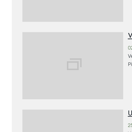
V
0
V
P
U
2