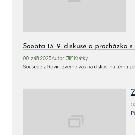
Soobta 13. 9. diskuse a procházka 
08. září 2025
Autor
:
Jiří Krátký
Sousedé z Rovin, zveme vás na diskusi na téma zele
Z
0
P