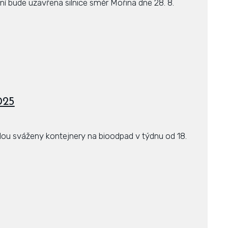
 bude uzavřena silnice směr Mořina dne 28. 8.
025
u sváženy kontejnery na bioodpad v týdnu od 18.