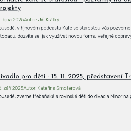
rojekty
. října 2025
Autor
:
Jiří Krátký
ousedé, v říjnovém podcastu Kafe se starostou vás pozveme na
istopadu, dozvíte se, jak využívat novou formu veřejné doprav
ivadlo pro děti - 15. 11. 2025, představení 
6. září 2025
Autor
:
Kateřina Smoterová
ousedé, zveme třebaňské a rovinské děti do divadla Minor na p