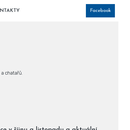
NTAKTY
Facebook
 a chatařů.
e v říjnu a listopadu a aktuální