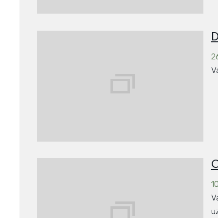
D
2
V
O
10
V
uz