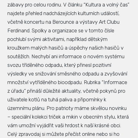
zábavy pro celou rodinu. V článku “Kultura a volný čas”
najdete přehled nadcházejících kulturních událostí,
včetně koncertu na Berounce a výstavy Art Clubu
Ferdinand. Spolky a organizace se v tomto čísle
pochlubí svými aktivitami, například dětským
kroužkem malých hasičů a úspěchy našich hasičů v
soutěžích. Nechybí ani informace o novém systému
svozu tříděného odpadu, který přinesl pozitivní
výsledky ve snižování směsného odpadu a zvyšování
množství vytříděného bioodpadu. Rubrika “Informace
z úřadu” přináší důležité aktuality, včetně pokynů pro
uživatele kotlů na tuhá paliva a připomínky k
územnímu plánu. Pro patrioty máme skvělou novinku
– speciální kolekci triček a mikin v obecním stylu, která
vám umožní vyjádřit vaši hrdost k naší krásné obci.
Celý zpravodaj si můžete přečíst online nebo si ho