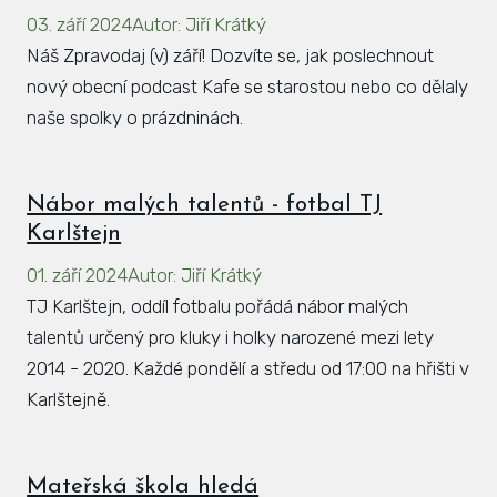
03. září 2024
Autor
:
Jiří Krátký
Hlá
Náš Zpravodaj (v) září! Dozvíte se, jak poslechnout
Rovi
nový obecní podcast Kafe se starostou nebo co dělaly
KAL
naše spolky o prázdninách.
ZPR
KON
Nábor malých talentů - fotbal TJ
Karlštejn
01. září 2024
Autor
:
Jiří Krátký
TJ Karlštejn, oddíl fotbalu pořádá nábor malých
talentů určený pro kluky i holky narozené mezi lety
2014 - 2020. Každé pondělí a středu od 17:00 na hřišti v
Karlštejně.
Mateřská škola hledá