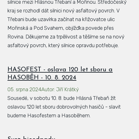
silnice mezi Hlásnou Třebaní a Mořinou. Středočeský
kraj se rozhodl dát silnici nový asfaltový povrch. V
Třebani bude uzavírka začínat na křižovatce ulic
Mořinská a Pod Svahem, objížďka povede přes
Rovina. Děkujeme za trpělivost a těšíme se na nový
asfaltový povrch, který silnice opravdu potřebuje.
HASOFEST - oslava 120 let sboru a
HASOBĚH - 10. 8. 2024
05. srpna 2024
Autor
:
Jiří Krátký
Sousedé, v sobotu 10. 8. bude Hlásná Třebaň žít
oslavou 120 let sboru dobrovolných hasičů - slavit
budeme Hasofestem a Hasoběhem.