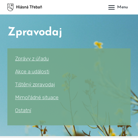
Menu
DOM
Zpravodaj
OBE
O H
His
Zprávy z úřadu
Slu
Akce a události
Spo
Tištěný zpravodaj
Kul
Mimořádné situace
Ostatní
ÚŘA
Zap
Pot