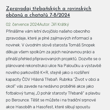
Zpravodaj třebaňských a rovinských
občanů a chatařů 7-8/2024
02. července 2024
Autor
:
Jiří Krátký
Přinášíme vám letní dvojčíslo našeho obecního
zpravodaje, které je plné zajímavých informací a
novinek. V úvodním slově starosta Tomáš Snopek
děkuje všem spolkům za jejich neúnavnou práci a
přináší přehled připravovaných projektů. Dozvíte se o
plánované rekonstrukci ulice Na Paloučku a výstavbě
nového parkoviště K+R, stejně jako o rozšíření
kapacity ČOV Hlásná Třebaň. Rubrika “Život v obci a
okolí” vás zavede na nedávno proběhlé akce jako
fotbalový turnaj „O pohár starosty Třebaně“ a plavbu
po Berounce. Těšit se můžete i na tradiční srpnové
akce Hasoběh a Hasofest, které slibují spoustu