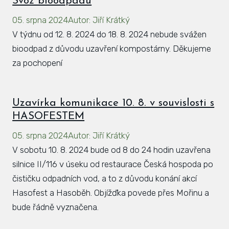
Svoz bioodpadu
05. srpna 2024
Autor
:
Jiří Krátký
V týdnu od 12. 8. 2024 do 18. 8. 2024 nebude svážen
bioodpad z důvodu uzavření kompostárny. Děkujeme
za pochopení
Uzavírka komunikace 10. 8. v souvislosti s
HASOFESTEM
05. srpna 2024
Autor
:
Jiří Krátký
V sobotu 10. 8. 2024 bude od 8 do 24 hodin uzavřena
silnice II/116 v úseku od restaurace Česká hospoda po
čističku odpadních vod, a to z důvodu konání akcí
Hasofest a Hasoběh. Objížďka povede přes Mořinu a
bude řádně vyznačena.