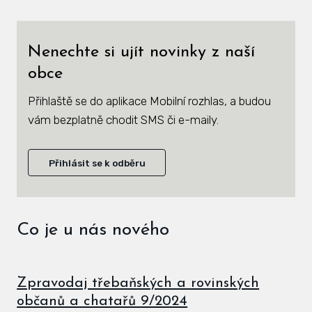
Zás
inve
Nenechte si ujít novinky z naší
Plá
obce
zámě
Přihlaště se do aplikace Mobilní rozhlas, a budou
Úře
vám bezplatně chodit SMS či e-maily.
Viz
Přihlásit se k odběru
Úze
Úze
stav
Co je u nás nového
Zas
Pov
Zpravodaj třebaňských a rovinských
občanů a chatařů 9/2024
Roz