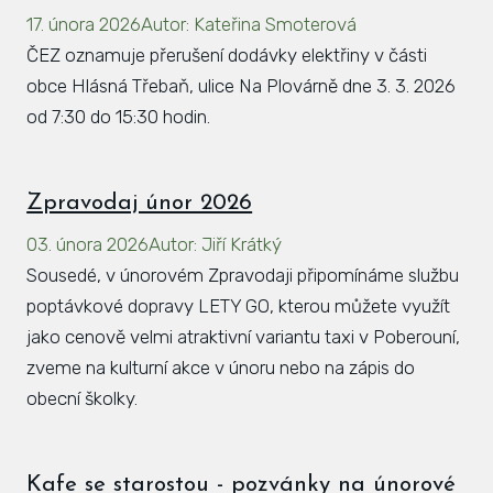
17. února 2026
Autor
:
Kateřina Smoterová
Hlá
ČEZ oznamuje přerušení dodávky elektřiny v části
Rovi
obce Hlásná Třebaň, ulice Na Plovárně dne 3. 3. 2026
KAL
od 7:30 do 15:30 hodin.
ZPR
KON
Zpravodaj únor 2026
03. února 2026
Autor
:
Jiří Krátký
Sousedé, v únorovém Zpravodaji připomínáme službu
poptávkové dopravy LETY GO, kterou můžete využít
jako cenově velmi atraktivní variantu taxi v Poberouní,
zveme na kulturní akce v únoru nebo na zápis do
obecní školky.
Kafe se starostou - pozvánky na únorové