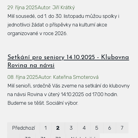
29. října 2025
Autor
:
Jiří Krátký
Milí sousedé, od 1. do 30. listopadu můžou spolky i
jednotlivci žádat o příspěvky na kulturní akce
organizované v roce 2026.
Setkání pro seniory 14.10.2025 - Klubovna
Rovina na návsi
08. října 2025
Autor
:
Kateřina Smoterová
Milí senioři, srdečně Vás zveme na setkání do klubovny
na návsi Rovina v úterý 14.10.2025 od 17.00 hodin.
Budeme se těšit. Sociální výbor.
Pr
Předchozí
1
2
3
4
5
6
7
P