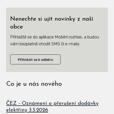
Zás
inve
Nenechte si ujít novinky z naší
Plá
obce
zámě
Přihlaště se do aplikace Mobilní rozhlas, a budou
Úře
vám bezplatně chodit SMS či e-maily.
Viz
Přihlásit se k odběru
Úze
Úze
stav
Co je u nás nového
Zas
Pov
ČEZ - Oznámení o přerušení dodávky
elektřiny 3.3.2026
Roz