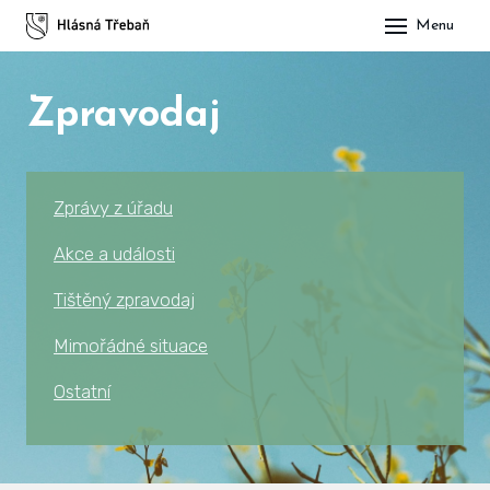
Menu
DOM
Zpravodaj
OBE
O H
His
Zprávy z úřadu
Slu
Akce a události
Spo
Tištěný zpravodaj
Kul
Mimořádné situace
Ostatní
ÚŘA
Zap
Pot