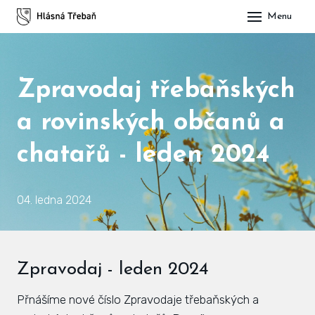
Menu
DOM
OBE
Zpravodaj třebaňských
O H
a rovinských občanů a
His
chatařů - leden 2024
Slu
Spo
04. ledna 2024
Kul
ÚŘA
Zpravodaj - leden 2024
Zap
Přnášíme nové číslo Zpravodaje třebaňských a
Pot