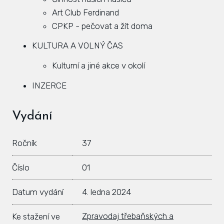
Art Club Ferdinand
Hlá
CPKP - pečovat a žít doma
Rovi
KULTURA A VOLNÝ ČAS
KAL
Kulturní a jiné akce v okolí
ZPR
INZERCE
KON
Vydání
Ročník
37
Číslo
01
Datum vydání
4. ledna 2024
Zpravodaj třebaňských a
Ke stažení ve