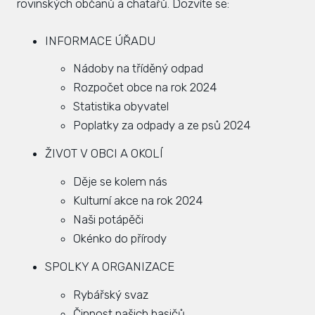
rovinských občanů a chatařů. Dozvíte se:
Zás
inve
INFORMACE ÚŘADU
Plá
Nádoby na tříděný odpad
zámě
Rozpočet obce na rok 2024
Statistika obyvatel
Úře
Poplatky za odpady a ze psů 2024
Viz
ŽIVOT V OBCI A OKOLÍ
Úze
Děje se kolem nás
Kulturní akce na rok 2024
Úze
stav
Naši potápěči
Okénko do přírody
Zas
SPOLKY A ORGANIZACE
Pov
Rybářský svaz
Roz
Činnost našich hasičů