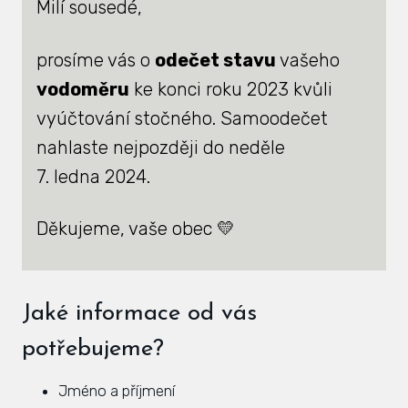
Milí sousedé,
Zás
inve
prosíme vás o
odečet stavu
vašeho
vodoměru
ke konci roku 2023 kvůli
Plá
zámě
vyúčtování stočného. Samoodečet
nahlaste nejpozději do neděle
Úře
7. ledna 2024.
Viz
Úze
Děkujeme, vaše obec 💛
Úze
stav
Jaké informace od vás
Zas
potřebujeme?
Pov
Jméno a příjmení
Roz