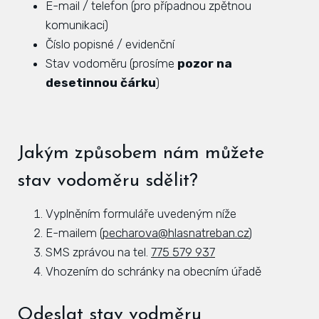
E-mail / telefon (pro případnou zpětnou
Hlá
komunikaci)
Rovi
Číslo popisné / evidenční
Stav vodoměru (prosíme
pozor na
KAL
desetinnou čárku
)
ZPR
KON
Jakým způsobem nám můžete
stav vodoměru sdělit?
Vyplněním formuláře uvedeným níže
E-mailem (
pecharova@hlasnatreban.cz
)
SMS zprávou na tel.
775 579 937
Vhozením do schránky na obecním úřadě
Odeslat stav vodměru