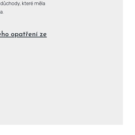
 důchody, které měla
a.
ého opatření ze
První
Poslední