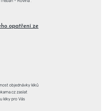
Třebáň - Rovina .
ého opatření ze
žnost objednávky léků
karna.cz zaslat
ou léky pro Vás