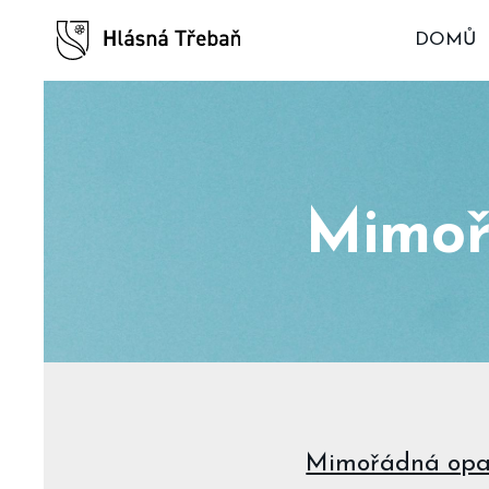
DOMŮ
Mimoř
Mimořádná opatř