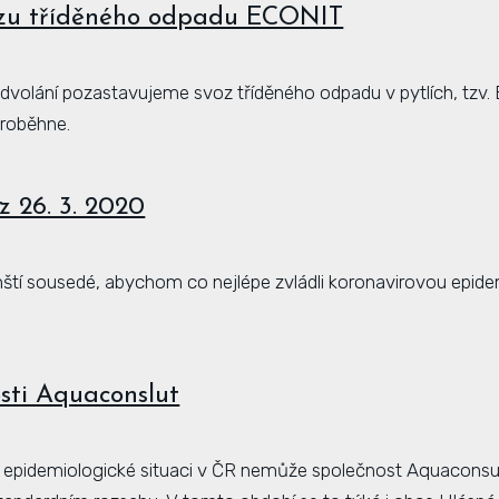
ozu tříděného odpadu ECONIT
 odvolání pozastavujeme svoz tříděného odpadu v pytlích, tzv.
eproběhne.
z 26. 3. 2020
inští sousedé, abychom co nejlépe zvládli koronavirovou epide
sti Aquaconslut
í epidemiologické situaci v ČR nemůže společnost Aquaconsu