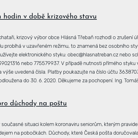
 hodin v době krizového stavu
hataři, krizový výbor obce Hlásná Třebaň rozhodl o zrušení ú
du probíhá v uzavřeném režimu, to znamená bez osobního styk
užívejte elektronického styku: obec@hlasnatreban.cz nebo sc
739021316 nebo 775579937. V případě nutnosti přímého styku
na výše uvedená čísla. Platby poukazujte na číslo účtu 36387
rodloužena do 30. 6. 2020. Děkujeme za pochopení. Ing. Tomá
pro důchody na poštu
současné situaci kolem koronaviru seniorům, kterým pravide
dejem na pobočkách. Důchody, které Česká pošta doručovala