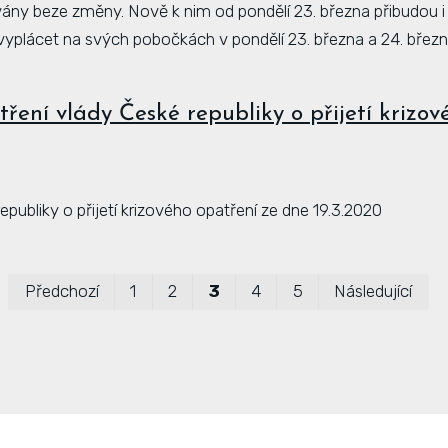
ány beze změny. Nově k nim od pondělí 23. března přibudou i
yplácet na svých pobočkách v pondělí 23. března a 24. březn
ení vlády České republiky o přijetí krizov
publiky o přijetí krizového opatření ze dne 19.3.2020
Předchozí
1
2
3
4
5
Následující