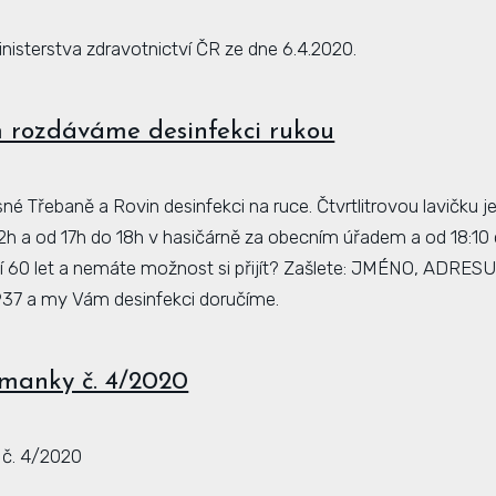
isterstva zdravotnictví ČR ze dne 6.4.2020.
rozdáváme desinfekci rukou
 Třebaně a Rovin desinfekci na ruce. Čtvrtlitrovou lavičku 
 12h a od 17h do 18h v hasičárně za obecním úřadem a od 18:1
rší 60 let a nemáte možnost si přijít? Zašlete: JMÉNO, ADR
 937 a my Vám desinfekci doručíme.
tmanky č. 4/2020
 č. 4/2020