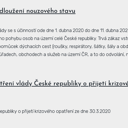
dloužení nouzového stavu
ády se s účinností ode dne 1. dubna 2020 do dne 11. dubna 202
ho pohybu osob na území celé České republiky. Trvá zákaz vs
můcek dýchacích cest (roušky, respirátory, šátky, šály a ob
úřadech, obchodech a služeb na území ČR, a to do odvolání, 
ení vlády České republiky o přijetí krizov
epubliky o přijetí krizového opatření ze dne 30.3.2020