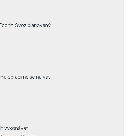
 Econit. Svoz plánovaný
mii, obracíme se na vás
lt vykonávat