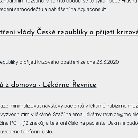
andardním rozsahu. V tomto období se to týká i obce Hlásná 
edení samoodečtu a nahlášení na Aquaconsult.
ení vlády České republiky o přijetí krizov
publiky o přijetí krizového opatření ze dne 23.3.2020
ů z domova - Lékárna Řevnice
naze minimalizovat návštěvy pacientů v lékárně nabízíme mo
vyzvednutím v lékárně. Stačí na email lékárny revnice@mojele
čína PG..... (12 znaků) a telefoní číslo na pacienta. Jakmile bud
uvedené telefonní číslo.