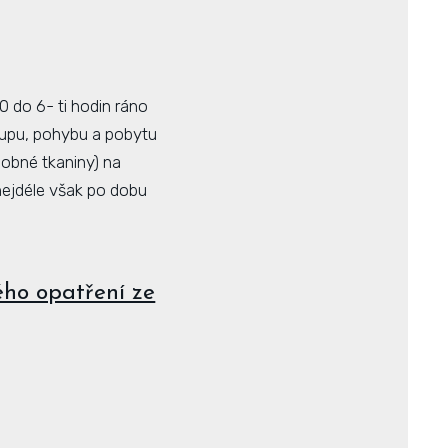
0 do 6- ti hodin ráno
tupu, pohybu a pobytu
dobné tkaniny) na
nejdéle však po dobu
ého opatření ze