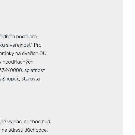
ředních hodin pro
u s veřejností. Pro
hránky na dveřích OÚ,
 v neodkladných
0339/0800, splatnost
š Snopek, starosta
lně vyplácí důchod buď
 na adresu důchodce,