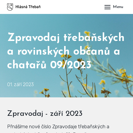
Menu
DOM
OBE
Zpravodaj třebaňských
O H
a rovinských občanů a
His
chatařů 09/2023
Slu
Spo
01. září 2023
Kul
ÚŘA
Zpravodaj - září 2023
Zap
Přnášíme nové číslo Zpravodaje třebaňských a
Pot