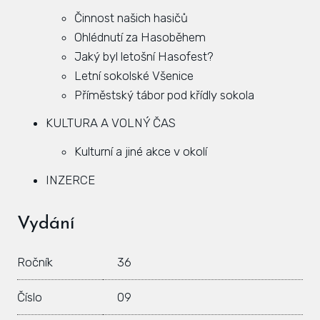
Činnost našich hasičů
Hlá
Ohlédnutí za Hasoběhem
Rovi
Jaký byl letošní Hasofest?
KAL
Letní sokolské Všenice
Příměstský tábor pod křídly sokola
ZPR
KULTURA A VOLNÝ ČAS
KON
Kulturní a jiné akce v okolí
INZERCE
Vydání
Ročník
36
Číslo
09