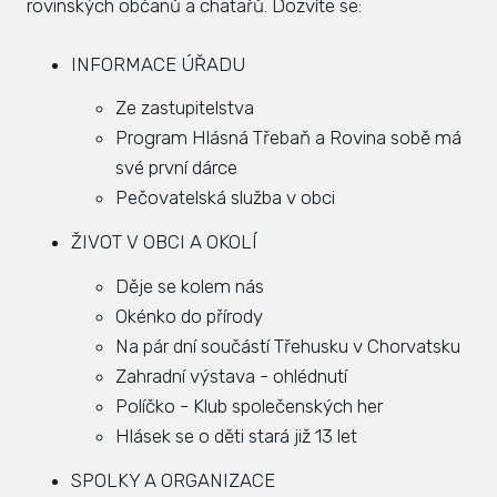
rovinských občanů a chatařů. Dozvíte se:
Zás
inve
INFORMACE ÚŘADU
Plá
Ze zastupitelstva
zámě
Program Hlásná Třebaň a Rovina sobě má
své první dárce
Úře
Pečovatelská služba v obci
Viz
ŽIVOT V OBCI A OKOLÍ
Úze
Děje se kolem nás
Okénko do přírody
Úze
stav
Na pár dní součástí Třehusku v Chorvatsku
Zahradní výstava - ohlédnutí
Zas
Políčko - Klub společenských her
Hlásek se o děti stará již 13 let
Pov
SPOLKY A ORGANIZACE
Roz