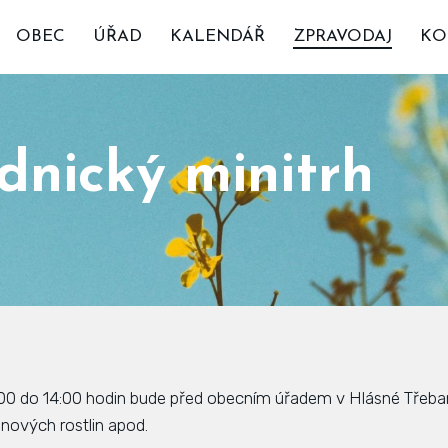
OBEC
ÚŘAD
KALENDÁŘ
ZPRAVODAJ
KO
dnický minitrh
:00 do 14:00 hodin bude před obecním úřadem v Hlásné Třeba
konových rostlin apod.