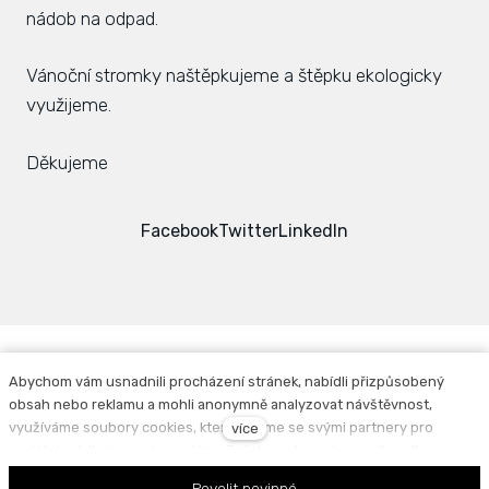
nádob na odpad.
Zás
inve
Vánoční stromky naštěpkujeme a štěpku ekologicky
využijeme.
Plá
zámě
Děkujeme
Úře
Viz
Facebook
Twitter
LinkedIn
Úze
Úze
stav
Zas
Abychom vám usnadnili procházení stránek, nabídli přizpůsobený
obsah nebo reklamu a mohli anonymně analyzovat návštěvnost,
Facebook
Instagram
Pov
využíváme soubory cookies, které sdílíme se svými partnery pro
více
sociální média, inzerci a analýzu. Jejich nastavení upravíte odkazem
Povinně zveřejňované informace
|
Zpracování
Roz
"Nastavení cookies" a kdykoliv jej můžete změnit v patičce webu.
Povolit povinné