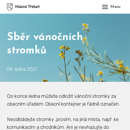
Menu
DOM
OBE
Sběr vánočních
O H
stromků
His
Slu
04. ledna 2021
Spo
Kul
Do konce ledna můžete odložit vánoční stromky za
obecním úřadem. Obecní kontejner je řádně označen.
ÚŘA
Zap
Neodkládejte stromky ,prosím, na jiná místa, např. ke
komunikacím a chodníkům. Ani je nevhazujte do
Pot