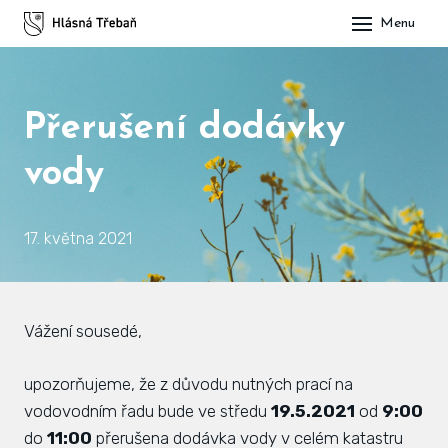
Menu
DOM
OBE
Přerušení dodávky
O H
vody
His
Slu
17. května 2021
Spo
Kul
Vážení sousedé,
ÚŘA
upozorňujeme, že z důvodu nutných prací na
Zap
vodovodním řadu bude ve středu
19.5.2021
od
9:00
do
11:00
přerušena dodávka vody v celém katastru
Pot