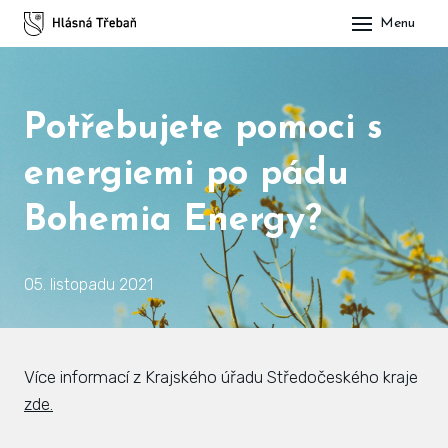
Menu
DOM
OBE
Potřebujete pomoci s
O H
energiemi po pádu
His
Bohemia Energy?
Slu
Spo
05. listopadu 2021
Kul
ÚŘA
Více informací z Krajského úřadu Středočeského kraje
Zap
zde.
Pot