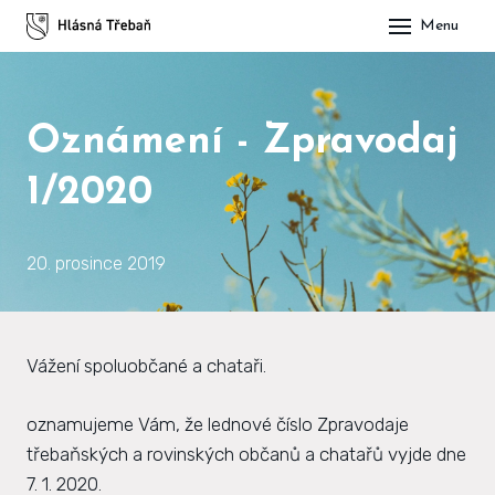
Menu
DOM
OBE
Oznámení - Zpravodaj
O H
1/2020
His
Slu
20. prosince 2019
Spo
Kul
Vážení spoluobčané a chataři.
ÚŘA
oznamujeme Vám, že lednové číslo Zpravodaje
Zap
třebaňských a rovinských občanů a chatařů vyjde dne
7. 1. 2020.
Pot