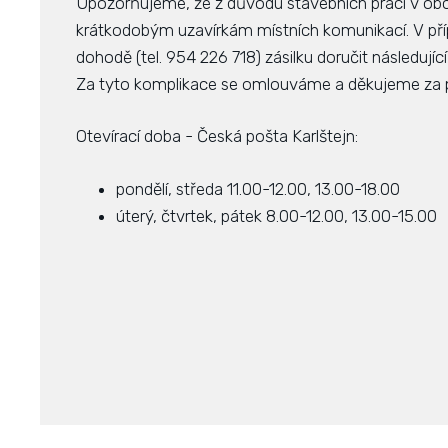
Upozorňujeme, že z důvodu stavebních prací v obci
krátkodobým uzavírkám místních komunikací. V příp
dohodě (tel. 954 226 718) zásilku doručit následujíc
Za tyto komplikace se omlouváme a děkujeme za 
Otevírací doba - Česká pošta Karlštejn:
pondělí, středa 11.00-12.00, 13.00-18.00
úterý, čtvrtek, pátek 8.00-12.00, 13.00-15.00