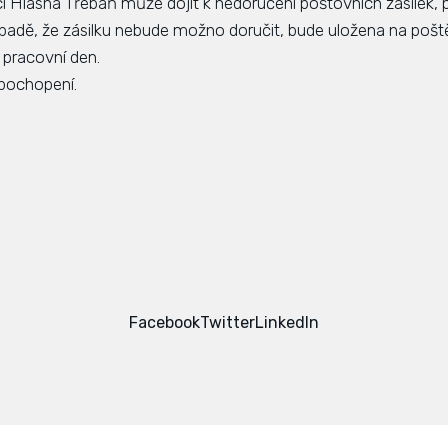
 Hlásná Třebaň může dojít k nedoručení poštovních zásilek, 
adě, že zásilku nebude možno doručit, bude uložena na poště
í pracovní den.
pochopení.
Facebook
Twitter
LinkedIn