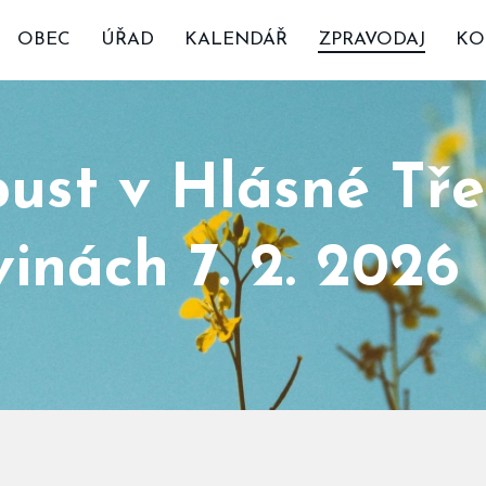
OBEC
ÚŘAD
KALENDÁŘ
ZPRAVODAJ
KO
ust v Hlásné Tře
inách 7. 2. 2026