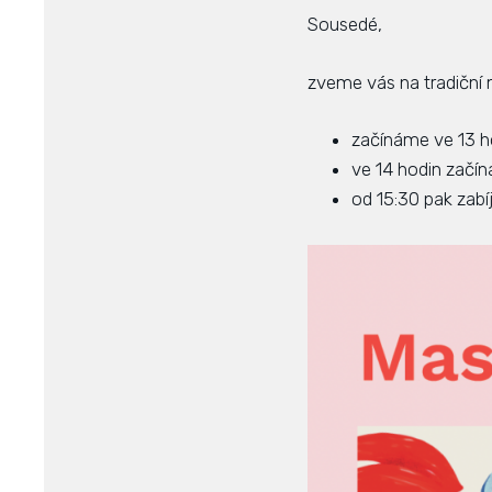
Sousedé,
zveme vás na tradiční
začínáme ve 13 ho
ve 14 hodin začín
od 15:30 pak zab