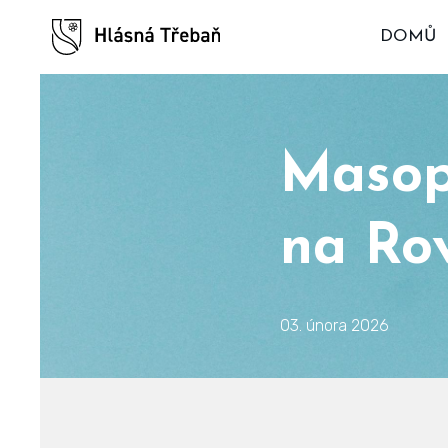
DOMŮ
Masop
na Rov
03. února 2026