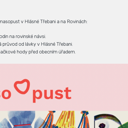
 masopust v Hlásné Třebani a na Rovinách:
din na rovinské návsi.
á průvod od lávky v Hlásné Třebani.
íjačkové hody před obecním úřadem.