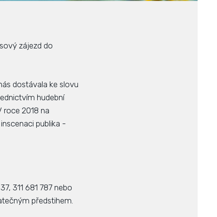
ový zájezd do
 nás dostávala ke slovu
třednictvím hudební
V roce 2018 na
inscenaci publika -
937, 311 681 787 nebo
tatečným předstihem.