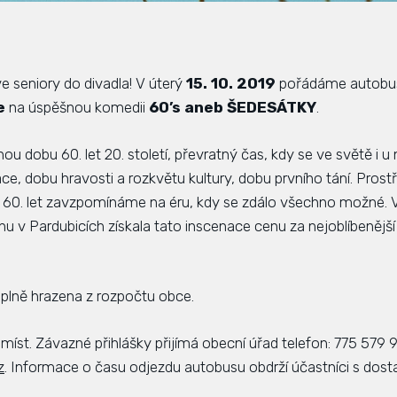
 seniory do divadla! V úterý
15. 10. 2019
pořádáme autobus
e
na úspěšnou komedii
60’s aneb ŠEDESÁTKY
.
 dobu 60. let 20. století, převratný čas, kdy se ve světě i u
ce, dobu hravosti a rozkvětu kultury, dobu prvního tání. Pros
z 60. let zavzpomínáme na éru, kdy se zdálo všechno možné. 
 v Pardubicích získala tato inscenace cenu za nejoblíbenější 
 plně hrazena z rozpočtu obce.
míst. Závazné přihlášky přijímá obecní úřad telefon: 775 579 
z
. Informace o času odjezdu autobusu obdrží účastníci s dos