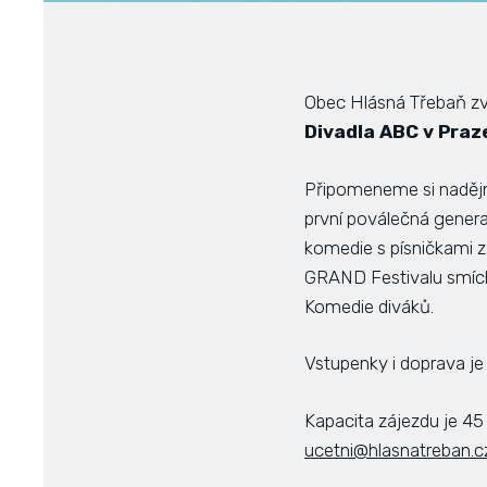
Obec Hlásná Třebaň zve
Divadla ABC v Praz
Připomeneme si nadějnou
první poválečná genera
komedie s písničkami 
GRAND Festivalu smíchu
Komedie diváků.
Vstupenky i doprava je
Kapacita zájezdu je 45 
ucetni@hlasnatreban.c