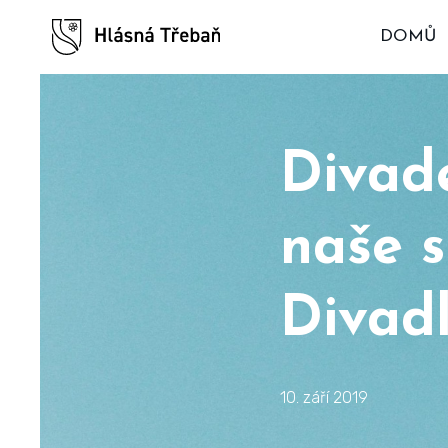
DOMŮ
Divade
naše s
Divad
10. září 2019