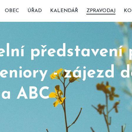
OBEC
ÚŘAD
KALENDÁŘ
ZPRAVODAJ
KO
lní představení 
eniory - zájezd 
la ABC