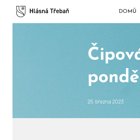
DOMŮ
Čipová
ponděl
25. března 2023