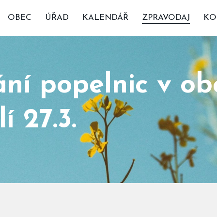
OBEC
ÚŘAD
KALENDÁŘ
ZPRAVODAJ
KO
ní popelnic v ob
í 27.3.