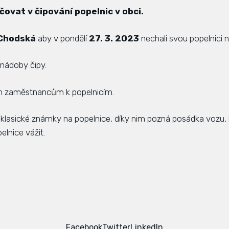
čovat v čipování popelnic v obci.
a Chodská
aby v pondělí
27. 3. 2023
nechali svou popelnici na
 nádoby čipy.
im zaměstnancům k popelnicím.
í klasické známky na popelnice, díky nim pozná posádka vozu
lnice vážit.
Facebook
Twitter
LinkedIn