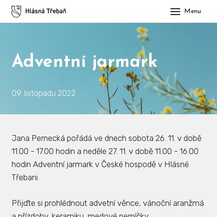
Menu
DOM
OBE
Adventní jarmark
O H
His
09. listopadu 2022
Slu
Spo
Jana Pernecká pořádá ve dnech sobota 26. 11. v době
Kul
11.00 - 17.00 hodin a neděle 27. 11. v době 11.00 - 16.00
hodin Adventní jarmark v České hospodě v Hlásné
ÚŘA
Třebani.
Zap
Přijďte si prohlédnout advetní věnce, vánoční aranžmá
Pot
a přízdoby, keramiku, medové perníčky......