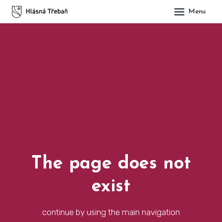
Menu
DOM
OBE
O H
His
Slu
Spo
Kul
The page does not
ÚŘA
exist
Zap
continue by using the main navigation
Pot