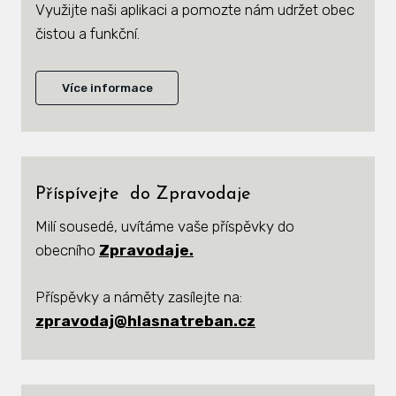
Využijte naši aplikaci a pomozte nám udržet obec
Zás
čistou a funkční.
inve
Plá
Více informace
zámě
Úře
Viz
Příspívejte
do Zpravodaje
Úze
Milí sousedé, uvítáme vaše příspěvky
do
obecního
Zpravodaje.
Úze
stav
Příspěvky a náměty zasílejte na:
Zas
zpravodaj@hlasnatreban.cz
Pov
Roz