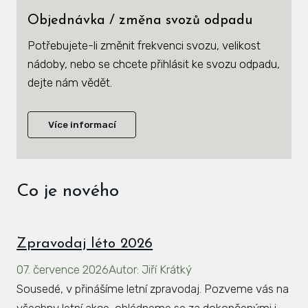
Hlá
Objednávka / změna svozů odpadu
Rovi
Potřebujete-li změnit frekvenci svozu, velikost
nádoby, nebo se chcete přihlásit ke svozu odpadu,
KAL
dejte nám vědět.
ZPR
KON
Více informací
Co je nového
Zpravodaj léto 2026
07. července 2026
Autor
:
Jiří Krátký
Sousedé, v přinášíme letní zpravodaj. Pozveme vás na
všechny letní akce, ohlédneme se za dokončenými i