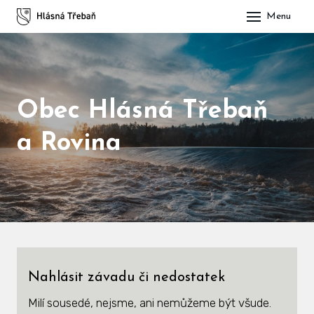
Menu
DOM
OBE
O H
Obec Hlásná Třebaň
His
a Rovina
Slu
Spo
Kul
ÚŘA
Nahlásit závadu či nedostatek
Zap
Milí sousedé, nejsme, ani nemůžeme být všude.
Pot