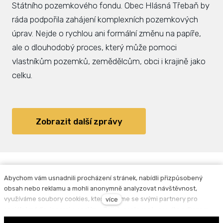
Státního pozemkového fondu. Obec Hlásná Třebaň by
ráda podpořila zahájení komplexních pozemkových
úprav. Nejde o rychlou ani formální změnu na papíře,
ale o dlouhodobý proces, který může pomoci
vlastníkům pozemků, zemědělcům, obci i krajině jako
celku.
Zobrazit další zprávy
Abychom vám usnadnili procházení stránek, nabídli přizpůsobený
obsah nebo reklamu a mohli anonymně analyzovat návštěvnost,
Facebook
Instagram
využíváme soubory cookies, které sdílíme se svými partnery pro
více
sociální média, inzerci a analýzu. Jejich nastavení upravíte odkazem
Povinně zveřejňované informace
|
Zpracování
"Nastavení cookies" a kdykoliv jej můžete změnit v patičce webu.