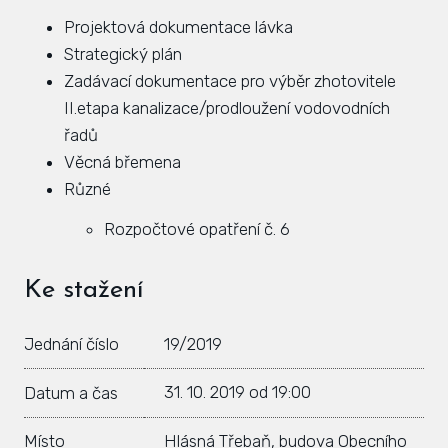
Projektová dokumentace lávka
Zás
Strategický plán
inve
Zadávací dokumentace pro výběr zhotovitele
Plá
II.etapa kanalizace/prodloužení vodovodních
zámě
řadů
Věcná břemena
Úře
Různé
Viz
Rozpočtové opatření č. 6
Úze
Úze
Ke stažení
stav
Jednání číslo
19/2019
Zas
31. 10. 2019 od 19:00
Datum a čas
Pov
Roz
Místo
Hlásná Třebaň, budova Obecního