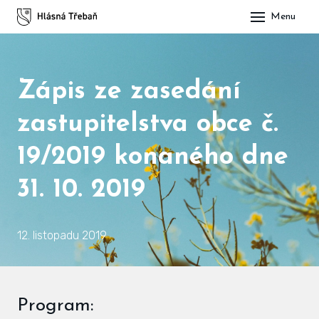
Menu
DOM
OBE
Zápis ze zasedání
O H
zastupitelstva obce č.
His
19/2019 konaného dne
Slu
31. 10. 2019
Spo
Kul
12. listopadu 2019
ÚŘA
Zap
Program:
Pot