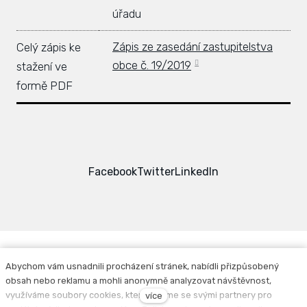
úřadu
Hlá
Rovi
Zápis ze zasedání zastupitelstva
Celý zápis ke
obce č. 19/2019
stažení ve
KAL
formě PDF
ZPR
KON
Facebook
Twitter
LinkedIn
Abychom vám usnadnili procházení stránek, nabídli přizpůsobený
obsah nebo reklamu a mohli anonymně analyzovat návštěvnost,
Facebook
Instagram
využíváme soubory cookies, které sdílíme se svými partnery pro
více