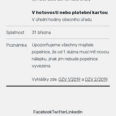
Hlá
V hotovosti nebo platební kartou
Rovi
V úřední hodiny obecního úřadu.
KAL
Splatnost
31. března
ZPR
Upozorňujeme všechny majitele
Poznámka
KON
popelnice, že od 1. dubna musí mít novou
nálepku, jinak jim nebude popelnice
vyvezena.
Vyhlášky zde:
OZV 1/2019
a
OZV 2/2019
.
Facebook
Twitter
LinkedIn