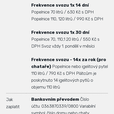
Frekvence svozu 1x 14 dní
Zás
Popelnice 70 litrů / 630 Kč s DPH
inve
Popelnice 110, 120 litrů / 990 Kč s DPH
Plá
zámě
Frekvence svozu 1x 30 dní
Popelnice 70, 110,1 20 litrů / 550 Kč s
Úře
DPH
Svoz vždy 1. pondělí v měsíci
Viz
Frekvence svozu - 14x za rok (pro
Úze
chataře)
Popelnice nebo igelitový pytel
Úze
110 litrů / 790 Kč s DPH
Plátcům je
stav
poskytnuto 14 igelitových pytlů o
objemu 110 litrů
Zas
Bankovním převodem
Číslo
Jak
Pov
účtu: 0363870339/0800
Variabilní
zaplatit
Roz
symbol: číslo domu nebo chaty