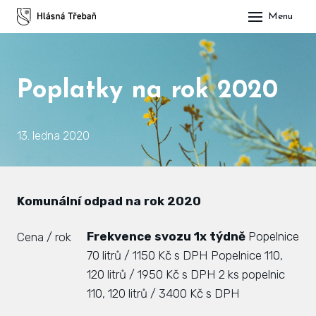
Menu
DOM
OBE
Poplatky na rok 2020
O H
His
13. ledna 2020
Slu
Spo
Komunální odpad na rok 2020
Kul
Frekvence svozu 1x týdně
Popelnice
Cena / rok
ÚŘA
70 litrů / 1150 Kč s DPH
Popelnice 110,
120 litrů / 1950 Kč s DPH
2 ks popelnic
Zap
110, 120 litrů / 3400 Kč s DPH
Pot