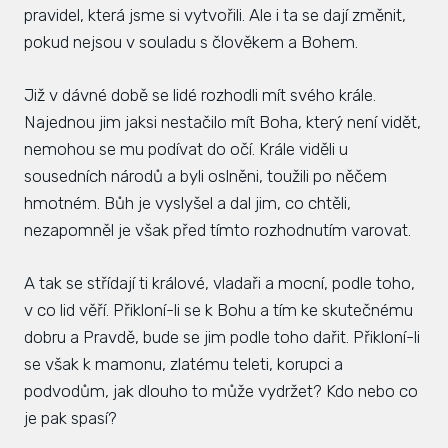
pravidel, která jsme si vytvořili. Ale i ta se dají změnit,
Hlá
pokud nejsou v souladu s člověkem a Bohem.
Rovi
Již v dávné době se lidé rozhodli mít svého krále.
KAL
Najednou jim jaksi nestačilo mít Boha, který není vidět,
ZPR
nemohou se mu podívat do očí. Krále viděli u
sousedních národů a byli oslněni, toužili po něčem
KON
hmotném. Bůh je vyslyšel a dal jim, co chtěli,
nezapomněl je však před tímto rozhodnutím varovat.
A tak se střídají ti králové, vladaři a mocní, podle toho,
v co lid věří. Přikloní-li se k Bohu a tím ke skutečnému
dobru a Pravdě, bude se jim podle toho dařit. Přikloní-li
se však k mamonu, zlatému teleti, korupci a
podvodům, jak dlouho to může vydržet? Kdo nebo co
je pak spasí?