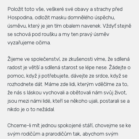
Položit toto vše, veškeré své obavy a strachy před
Hospodina, odložit masku domnělého úspěchu,
úsměvu, který je jen tím obalem navenek. Vždyť stejně
se schová pod roušku a my ten pravý úsměv
vyzařujeme očima.
Žijeme ve společenství, ze zkušenosti víme, že sdílená
radost je větší a sdílená starost se lépe nese. Žádejte o
pomoc, když ji potřebujete, dávejte ze srdce, když se
rozhodnete dát. Máme zde lidi, kterým vděčíme za to,
že nás s láskou vychovali a obětovali nám svůj život,
jsou mezi námi lidé, kteří se někoho ujali, postarali se a
nikdo je o to nežádal.
Chceme-li mít jednou spokojené stáří, chovejme se ke
svým rodičům a prarodičům tak, abychom svým