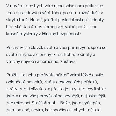
V novém roce bych vám nebo spíše nám přála více
těch opravdových věcí, toho, po čem každá duše v
skrytu touží. Neboť, jak říká poslední biskup Jednoty
bratrské Jan Amos Komenský, volně použiji jeho
krásné myšlenky z Hlubiny bezpečnosti:
Přichytí-li se člověk světa a věcí pomíjivých, spolu se
světem hyne, ale přichytí-li se Boha, hodnoty a
veličiny největší a neměnné, zůstává.
Prožili jste nebo prožíváte někteří velmi těžké chvíle
odloučení, nesvárů, ztráty dosavadních pořádků,
ztráty jistot i blízkých, a přesto je tu v tuto chvíli stále
jistota nade vše pomyšlení nejpevnější, nejlaskavější,
jste milováni. Stačí přiznat – Bože, jsem vyčerpán,
jsem na dně, nevím, kde spočinout, abych měl klid.