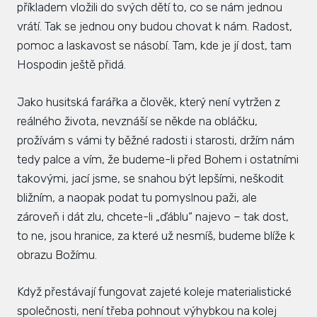
příkladem vložili do svých dětí to, co se nám jednou
vrátí. Tak se jednou ony budou chovat k nám. Radost,
pomoc a laskavost se násobí. Tam, kde je jí dost, tam
Hospodin ještě přidá.
Jako husitská farářka a člověk, který není vytržen z
reálného života, nevznáší se někde na obláčku,
prožívám s vámi ty běžné radosti i starosti, držím nám
tedy palce a vím, že budeme-li před Bohem i ostatními
takovými, jací jsme, se snahou být lepšími, neškodit
bližním, a naopak podat tu pomyslnou paži, ale
zároveň i dát zlu, chcete-li „ďáblu“ najevo – tak dost,
to ne, jsou hranice, za které už nesmíš, budeme blíže k
obrazu Božímu.
Když přestávají fungovat zajeté koleje materialistické
společnosti, není třeba pohnout výhybkou na kolej