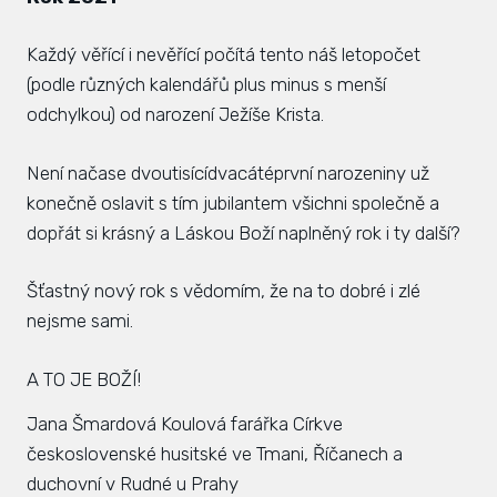
Každý věřící i nevěřící počítá tento náš letopočet
(podle různých kalendářů plus minus s menší
odchylkou) od narození Ježíše Krista.
Není načase dvoutisícídvacátéprvní narozeniny už
konečně oslavit s tím jubilantem všichni společně a
dopřát si krásný a Láskou Boží naplněný rok i ty další?
Šťastný nový rok s vědomím, že na to dobré i zlé
nejsme sami.
A TO JE BOŽÍ!
Jana Šmardová Koulová
farářka Církve
československé husitské ve Tmani, Říčanech a
duchovní v Rudné u Prahy