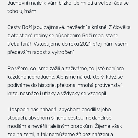
duchovní mající k vám blízko. Je mi ctí a velice ráda se
Zás
toho ujímám.
inve
Cesty Boží jsou zajímavé, nevšední a krásné. Z člověka
Plá
z ateistické rodiny se působením Boží moci stane
zámě
třeba farář. Vstupujeme do roku 2021. přeji nám všem
Úře
především radost z vykročení.
Viz
Po všem, co jsme zažili a zažíváme, to jistě není pro
Úze
každého jednoduché. Ale jsme národ, který, když se
podíváme do historie, překonal mnohá protivenství,
Úze
krize, nesnáze i útlaky a vždycky se vzchopil.
stav
Zas
Hospodin nás nabádá, abychom chodili v jeho
stopách, abychom šli jeho cestou, neklaněli se
Pov
modlám a nevěřili falešným prorokům. Žijeme však
Roz
zde na zemi, a tak nemůžeme žít bez nařízení a