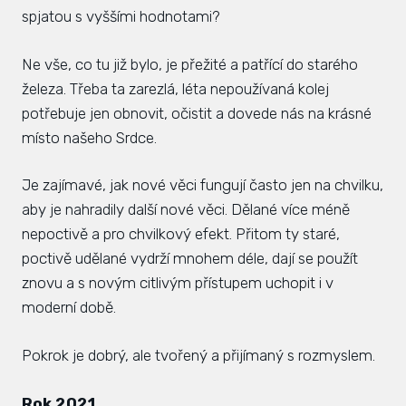
spjatou s vyššími hodnotami?
Ne vše, co tu již bylo, je přežité a patřící do starého
železa. Třeba ta zarezlá, léta nepoužívaná kolej
potřebuje jen obnovit, očistit a dovede nás na krásné
místo našeho Srdce.
Je zajímavé, jak nové věci fungují často jen na chvilku,
aby je nahradily další nové věci. Dělané více méně
nepoctivě a pro chvilkový efekt. Přitom ty staré,
poctivě udělané vydrží mnohem déle, dají se použít
znovu a s novým citlivým přístupem uchopit i v
moderní době.
Pokrok je dobrý, ale tvořený a přijímaný s rozmyslem.
Rok 2021