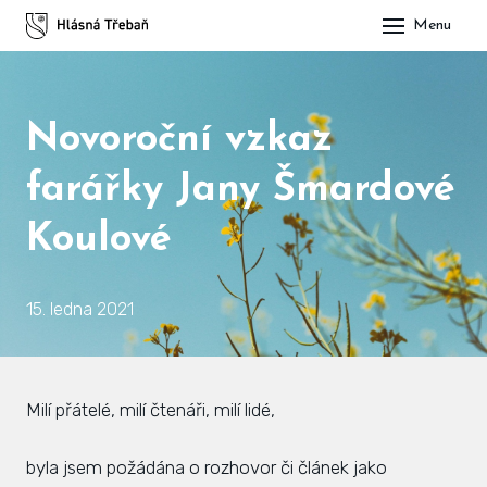
Menu
DOM
OBE
Novoroční vzkaz
O H
farářky Jany Šmardové
His
Koulové
Slu
Spo
15. ledna 2021
Kul
ÚŘA
Milí přátelé, milí čtenáři, milí lidé,
Zap
byla jsem požádána o rozhovor či článek jako
Pot