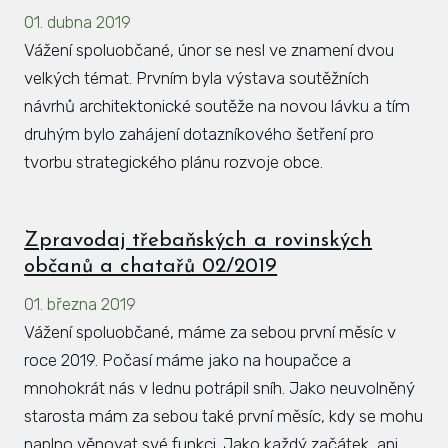
01. dubna 2019
Hlá
Vážení spoluobčané, únor se nesl ve znamení dvou
Rovi
velkých témat. Prvním byla výstava soutěžních
KAL
návrhů architektonické soutěže na novou lávku a tím
druhým bylo zahájení dotazníkového šetření pro
ZPR
tvorbu strategického plánu rozvoje obce.
KON
Zpravodaj třebaňských a rovinských
občanů a chatařů 02/2019
01. března 2019
Vážení spoluobčané, máme za sebou první měsíc v
roce 2019. Počasí máme jako na houpačce a
mnohokrát nás v lednu potrápil sníh. Jako neuvolněný
starosta mám za sebou také první měsíc, kdy se mohu
naplno věnovat své funkci. Jako každý začátek, ani