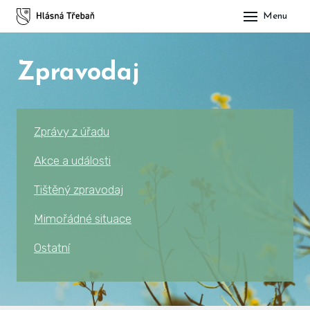
Menu
DOM
Zpravodaj
OBE
O H
His
Zprávy z úřadu
Slu
Akce a události
Spo
Tištěný zpravodaj
Kul
Mimořádné situace
Ostatní
ÚŘA
Zap
Pot