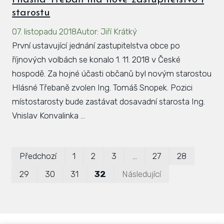
starostu
07. listopadu 2018
Autor
:
Jiří Krátký
První ustavující jednání zastupitelstva obce po
říjnových volbách se konalo 1. 11. 2018 v České
hospodě. Za hojné účasti občanů byl novým starostou
Hlásné Třebaně zvolen Ing. Tomáš Snopek. Pozici
místostarosty bude zastávat dosavadní starosta Ing.
Vnislav Konvalinka ...
Prvn
Po
Předchozí
1
2
3
…
27
28
29
30
31
32
Následující