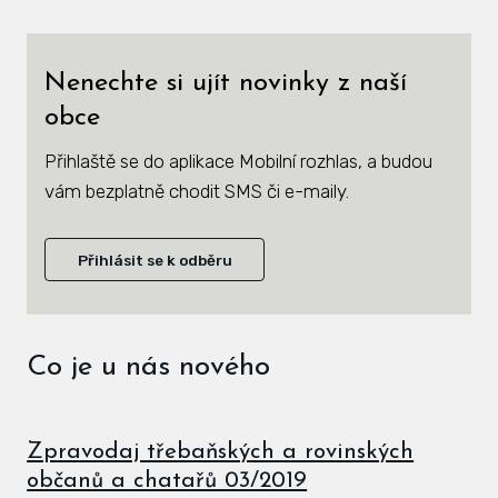
Zás
inve
Nenechte si ujít novinky z naší
Plá
obce
zámě
Přihlaště se do aplikace Mobilní rozhlas, a budou
Úře
vám bezplatně chodit SMS či e-maily.
Viz
Přihlásit se k odběru
Úze
Úze
stav
Co je u nás nového
Zas
Pov
Zpravodaj třebaňských a rovinských
občanů a chatařů 03/2019
Roz