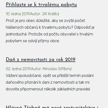
Přihlaste se k trvalému pobytu
10. ledna 2019
Autor
:
Jiří Krátký
Proč je pro obec důležité, aby se zvýšil počet
hlášených občanů k trvalému pobytu? Odpověď je
jednoduchá. Protože od počtu obyvatel s trvalým
pobytem se odvíjí příjmy obce.
Daň z nemovitosti za rok 2019
02. ledna 2019
Autor
:
Miroslav Stříbrný
Vážení spoluobčané, opět se přiblížil termín podání
daňového přiznání k dani z nemovitosti a tak mi
dovolte připomenout několik základních pravidel.
Hlásná Třebaň má nové zastupitelstvo i