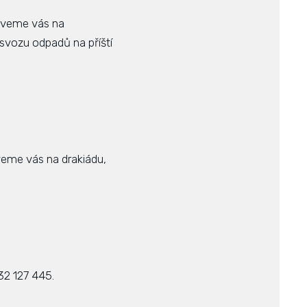
ozveme vás na
 svozu odpadů na příští
veme vás na drakiádu,
32 127 445.