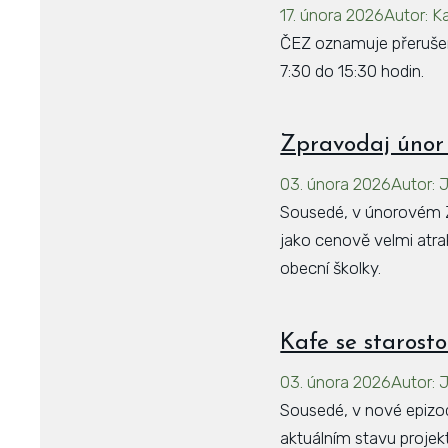
17. února 2026
Autor
:
K
ČEZ oznamuje přerušení
7:30 do 15:30 hodin.
Zpravodaj únor
03. února 2026
Autor
:
J
Sousedé, v únorovém Z
jako cenově velmi atra
obecní školky.
Kafe se starost
03. února 2026
Autor
:
J
Sousedé, v nové epizo
aktuálním stavu projek