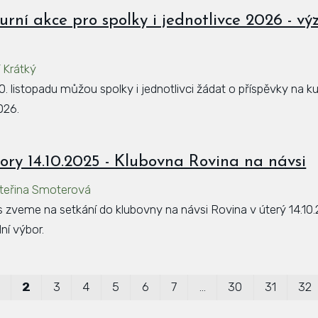
urní akce pro spolky i jednotlivce 2026 - v
í Krátký
30. listopadu můžou spolky i jednotlivci žádat o příspěvky na ku
026.
iory 14.10.2025 - Klubovna Rovina na návsi
teřina Smoterová
ás zveme na setkání do klubovny na návsi Rovina v úterý 14.10.
ní výbor.
2
3
4
5
6
7
…
30
31
32