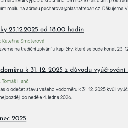
odoměru kvůli výpočtu stočného. Je možno tak učinit prostře
ím mailu na adresu pecharova@hlasnatreban.cz. Děkujeme V
čky 23.12.2025 od 18.00 hodin
r
:
Kateřina Smoterová
eme na tradiční zpívání u kapličky, které se bude konat 23. 1
doměru k 31. 12. 2025 z důvodu vyúčtování
r
:
Tomáš Hanč
vás o odečet stavu vašeho vodoměru k 31. 12. 2025 kvůli vyú
ejpozději do neděle 4. ledna 2026.
inec 2025