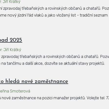
r
:
Jiří Krátký
dní zpravodaj třebaňských a rovinských občanů a chatařů. P
e nový jízdní řád vlaků a jako vložený list - tradiční seznam
opad 2025
r
:
Jiří Krátký
vý zpravodaj třebaňských a rovinských občanů a chatařů. Poz
 na tančírnu a další akce, dozvíte se aktuální stavy projektů.
ko hledá nové zaměstnance
teřina Smoterová
 nové zaměstnance na pozici manažer projektů. Volejte tel. 7