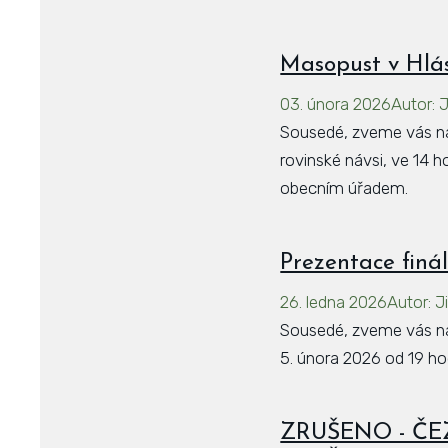
Masopust v Hlás
03. února 2026
Autor
:
J
Sousedé, zveme vás na
rovinské návsi, ve 14 
obecním úřadem.
Prezentace finál
26. ledna 2026
Autor
:
J
Sousedé, zveme vás na 
5. února 2026 od 19 h
ZRUŠENO - ČEZ -