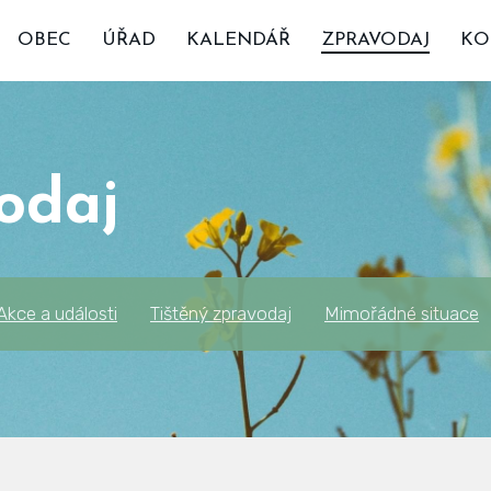
OBEC
ÚŘAD
KALENDÁŘ
ZPRAVODAJ
KO
odaj
Akce a události
Tištěný zpravodaj
Mimořádné situace