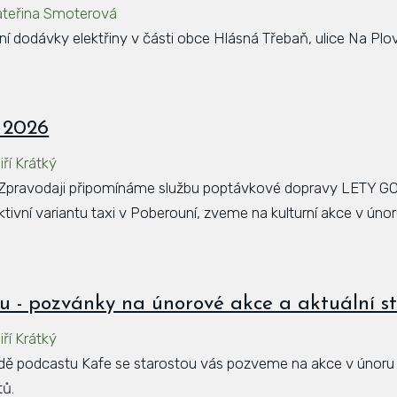
ateřina Smoterová
 dodávky elektřiny v části obce Hlásná Třebaň, ulice Na Plo
 2026
iří Krátký
pravodaji připomínáme službu poptávkové dopravy LETY GO,
ktivní variantu taxi v Poberouní, zveme na kulturní akce v úno
ou - pozvánky na únorové akce a aktuální s
iří Krátký
dě podcastu Kafe se starostou vás pozveme na akce v únoru
tů.