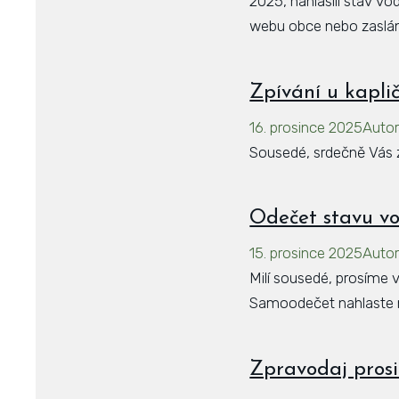
2025, nahlásili stav v
webu obce nebo zaslán
Zpívání u kapli
16. prosince 2025
Auto
Sousedé, srdečně Vás zv
Odečet stavu vo
15. prosince 2025
Auto
Milí sousedé, prosíme 
Samoodečet nahlaste n
Zpravodaj pros