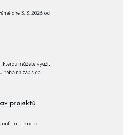
várně dne 3. 3. 2026 od
 kterou můžete využít
ru nebo na zápis do
tav projektů
 a informujeme o