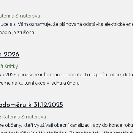
ateřina Smoterová
ce a.s. Vám oznamuje, že plánovaná odstávka elektrické ene
hodin je zrušena.
n 2026
iří Krátký
ku 2026 přinášíme informace o prioritách rozpočtu obce, det
zveme na kulturní akce v lednu a únoru.
odoměru k 31.12.2025
r
:
Kateřina Smoterová
 občany, kteří využívají obecní kanalizaci, aby do konce roku 