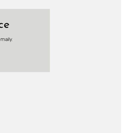
ce
maily.