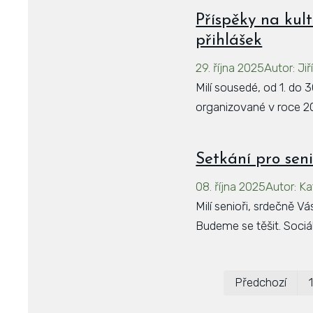
Příspěky na kult
přihlášek
29. října 2025
Autor
:
Jiř
Milí sousedé, od 1. do 
organizované v roce 2
Setkání pro sen
08. října 2025
Autor
:
Ka
Milí senioři, srdečně V
Budeme se těšit. Sociál
Předchozí
1