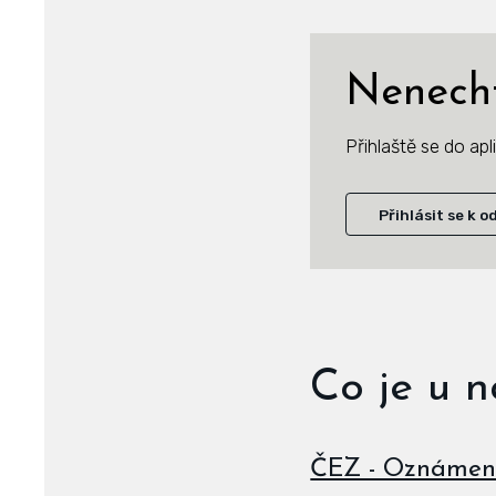
Nenecht
Přihlaště se do ap
Přihlásit se k o
Co je u 
ČEZ - Oznámení 