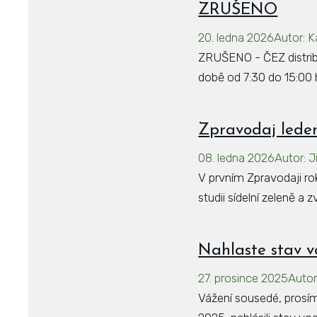
ZRUŠENO
20. ledna 2026
Autor
:
K
ZRUŠENO - ČEZ distribu
době od 7:30 do 15:00 
Zpravodaj lede
08. ledna 2026
Autor
:
J
V prvním Zpravodaji ro
studii sídelní zeleně a 
Nahlaste stav v
27. prosince 2025
Auto
Vážení sousedé, prosíme