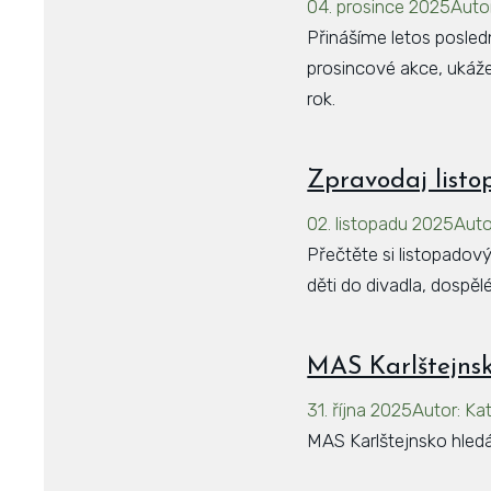
04. prosince 2025
Auto
Přinášíme letos posle
prosincové akce, ukážem
rok.
Zpravodaj list
02. listopadu 2025
Auto
Přečtěte si listopado
děti do divadla, dospělé
MAS Karlštejns
31. října 2025
Autor
:
Ka
MAS Karlštejnsko hledá