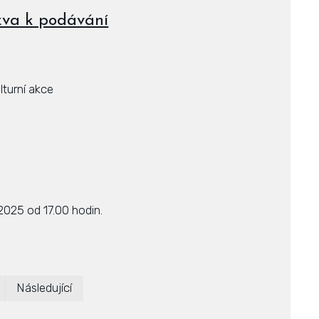
ýzva k podávání
lturní akce
2025 od 17.00 hodin.
První
Poslední
Následující