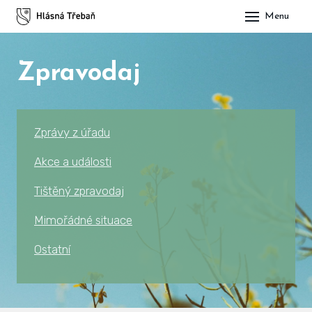
Menu
DOM
Zpravodaj
OBE
O H
His
Zprávy z úřadu
Slu
Akce a události
Spo
Tištěný zpravodaj
Kul
Mimořádné situace
Ostatní
ÚŘA
Zap
Pot