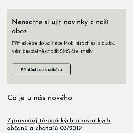
Zás
inve
Nenechte si ujít novinky z naší
Plá
obce
zámě
Přihlaště se do aplikace Mobilní rozhlas, a budou
Úře
vám bezplatně chodit SMS či e-maily.
Viz
Přihlásit se k odběru
Úze
Úze
stav
Co je u nás nového
Zas
Pov
Zpravodaj třebaňských a rovinských
občanů a chatařů 03/2019
Roz