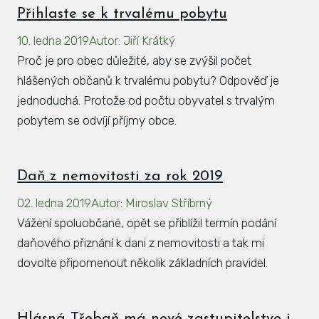
Přihlaste se k trvalému pobytu
10. ledna 2019
Autor
:
Jiří Krátký
Proč je pro obec důležité, aby se zvýšil počet
hlášených občanů k trvalému pobytu? Odpověď je
jednoduchá. Protože od počtu obyvatel s trvalým
pobytem se odvíjí příjmy obce.
Daň z nemovitosti za rok 2019
02. ledna 2019
Autor
:
Miroslav Stříbrný
Vážení spoluobčané, opět se přiblížil termín podání
daňového přiznání k dani z nemovitosti a tak mi
dovolte připomenout několik základních pravidel.
Hlásná Třebaň má nové zastupitelstvo i