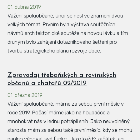
01. dubna 2019
Hlá
Vážení spoluobčané, únor se nesl ve znamení dvou
Rovi
velkých témat. Prvním byla výstava soutěžních
KAL
návrhů architektonické soutěže na novou lávku a tím
druhým bylo zahájení dotazníkového šetření pro
ZPR
tvorbu strategického plánu rozvoje obce.
KON
Zpravodaj třebaňských a rovinských
občanů a chatařů 02/2019
01. března 2019
Vážení spoluobčané, máme za sebou první měsíc v
roce 2019. Počasí máme jako na houpačce a
mnohokrát nás v lednu potrápil sníh. Jako neuvolněný
starosta mám za sebou také první měsíc, kdy se mohu
naplno věnovat své funkci. Jako každý začátek, ani