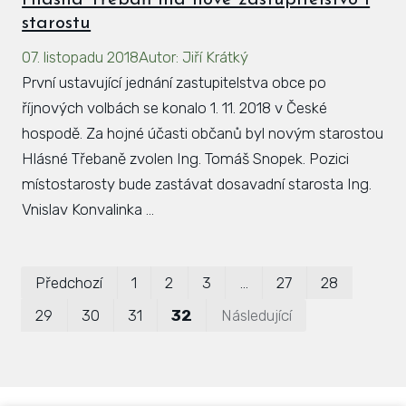
starostu
07. listopadu 2018
Autor
:
Jiří Krátký
První ustavující jednání zastupitelstva obce po
říjnových volbách se konalo 1. 11. 2018 v České
hospodě. Za hojné účasti občanů byl novým starostou
Hlásné Třebaně zvolen Ing. Tomáš Snopek. Pozici
místostarosty bude zastávat dosavadní starosta Ing.
Vnislav Konvalinka ...
Prvn
Po
Předchozí
1
2
3
…
27
28
29
30
31
32
Následující