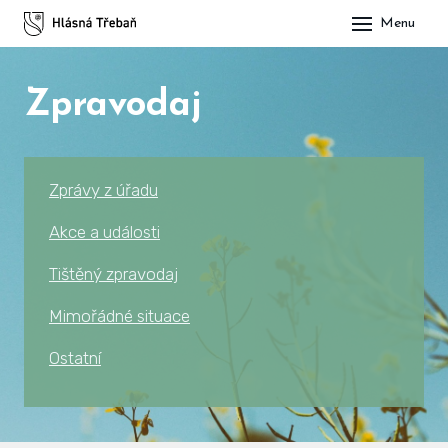
Menu
DOM
Zpravodaj
OBE
O H
His
Zprávy z úřadu
Slu
Akce a události
Spo
Tištěný zpravodaj
Kul
Mimořádné situace
Ostatní
ÚŘA
Zap
Pot