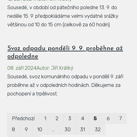
Sousedé, v období od pátečního poledne 13. 9. do
neděle 15. 9. předpokládáme velmi vydatné srážky
většinou od 10 do 15 cm (celkově za 60 hodin).
Svoz odpadu pondělí 9. 9. proběhne až
odpoledne
08. září 2024
Autor
:
Jiří Krátký
Sousedé, svoz komunálního odpadu v pondělí 9. září
proběhne až v odpoledních hodinách. Děkujeme za
pochopení a trpělivost.
Pr
Předchozí
1
2
3
4
5
6
7
P
8
9
10
…
30
31
32