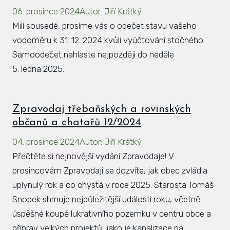
06. prosince 2024
Autor
:
Jiří Krátký
Hlá
Milí sousedé, prosíme vás o odečet stavu vašeho
Rovi
vodoměru k 31. 12. 2024 kvůli vyúčtování stočného.
KAL
Samoodečet nahlaste nejpozději do neděle
5. ledna 2025.
ZPR
KON
Zpravodaj třebaňských a rovinských
občanů a chatařů 12/2024
04. prosince 2024
Autor
:
Jiří Krátký
Přečtěte si nejnovější vydání Zpravodaje! V
prosincovém Zpravodaji se dozvíte, jak obec zvládla
uplynulý rok a co chystá v roce 2025. Starosta Tomáš
Snopek shrnuje nejdůležitější události roku, včetně
úspěšné koupě lukrativního pozemku v centru obce a
příprav velkých projektů, jako je kanalizace na