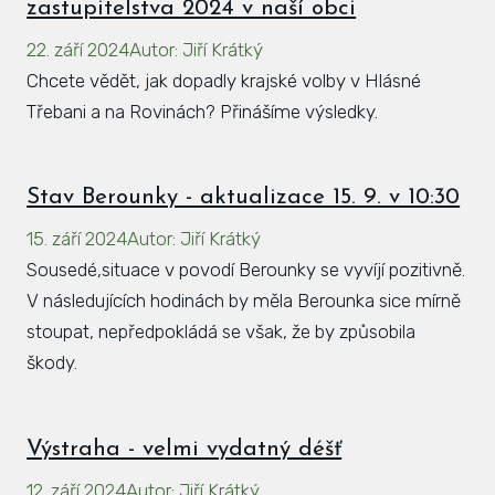
zastupitelstva 2024 v naší obci
22. září 2024
Autor
:
Jiří Krátký
Chcete vědět, jak dopadly krajské volby v Hlásné
Třebani a na Rovinách? Přinášíme výsledky.
Stav Berounky - aktualizace 15. 9. v 10:30
15. září 2024
Autor
:
Jiří Krátký
Sousedé,situace v povodí Berounky se vyvíjí pozitivně.
V následujících hodinách by měla Berounka sice mírně
stoupat, nepředpokládá se však, že by způsobila
škody.
Výstraha - velmi vydatný déšť
12. září 2024
Autor
:
Jiří Krátký