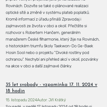
Rovinách. Dozvíte se také o plánované realizaci
optické sítě a změně v systému plateb poplatků.
Kromě informací z úřadu přináší Zpravodaj i
zajímavosti ze života v obci a okolí. Přečtěte si
rozhovor s Robertem Hančem, generálním
manažerem České filharmonie, který žije na Rovinách,
o historickém triumfu školy Taekwon-Do Ge-Baek
Hosin Sool nebo o projektu "Divoké rostliny pod
ochranou". Nechybí ani přehled akcí v okolí, pozvánky
na akce v obci a další zajímavé články.
35 let svobody - vzpomínka 17. 11. 2024 v
18 hodin
15. listopadu 2024
Autor
:
Jiří Krátký
Sousedé, v neděli 17. listopadu 2024 od 18 hodin si