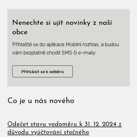
Zás
inve
Nenechte si ujít novinky z naší
Plá
obce
zámě
Přihlaště se do aplikace Mobilní rozhlas, a budou
Úře
vám bezplatně chodit SMS či e-maily.
Viz
Přihlásit se k odběru
Úze
Úze
stav
Co je u nás nového
Zas
Pov
Odečet stavu vodoměru k 31. 12. 2024 z
důvodu vyúčtování stočného
Roz