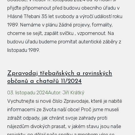
přijďte připomenout před budovu obecního úřadu v
Hlásné Třebani 35 let svobody a výročí událostí roku
1989. Nemáme v plánu žádné projevy, formality,
chceme se sejít, zapálit svíčku , vzpomenout. Na
budovu úřadu budeme promítat autentické záběry z
listopadu 1989.
Zpravodaj třebaňských a rovinských
občanů a chatařů 11/2024
03. listopadu 2024
Autor
:
Jiří Krátký
Vychutnejte si nové číslo Zpravodaje, které je nabité
informacemi ze života naší obce! Proč jsme museli
zdražit odpady, jak chránit svoje zahrady proti
nájezdům divokých prasat, v jakém stavu jsou naše
projekty, co dělají naše spolky a mnohem více se