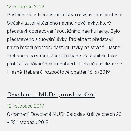
12. listopadu 2019
Hlá
Poslední zasedání zastupitelstva navštívil pan profesor
Rovi
Stráský autor vítězného návrhu nové lávky, který
KAL
představil dopracování soutěžního návrhu lávky. Bylo
představeno situování lávky. Projektant představil
ZPR
návrh řešení prostoru nástupu lávky na straně Hlásné
KON
Třebaně a na straně Zadní Třebaně. Zastupitelé také
probírali zadávací dokumentaci k II. etapě kanalizace v
Hlásné Třebani či rozpočtové opatření č. 6/2019.
Dovolená - MUDr. Jaroslav Král
12. listopadu 2019
Oznámení: Dovolená MUDr. Jaroslav Král ve dnech 20.
- 22. listopadu 2019.