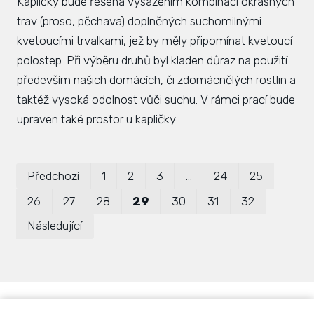
Kapličky bude řešena vysazením kombinací okrasných
trav (proso, pěchava) doplněných suchomilnými
kvetoucími trvalkami, jež by měly připomínat kvetoucí
polostep. Při výběru druhů byl kladen důraz na použití
především našich domácích, či zdomácnělých rostlin a
taktéž vysoká odolnost vůči suchu. V rámci prací bude
upraven také prostor u kapličky
Prvn
Po
Předchozí
1
2
3
…
24
25
26
27
28
29
30
31
32
Následující