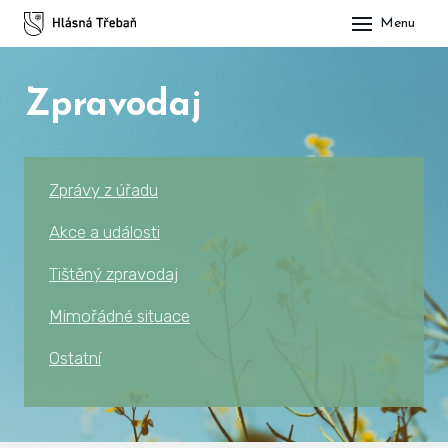
Menu
DOM
Zpravodaj
OBE
O H
His
Zprávy z úřadu
Slu
Akce a události
Spo
Tištěný zpravodaj
Kul
Mimořádné situace
Ostatní
ÚŘA
Zap
Pot