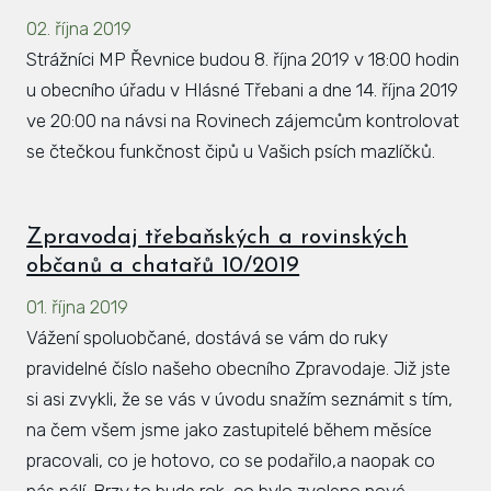
02. října 2019
Strážníci MP Řevnice budou 8. října 2019 v 18:00 hodin
u obecního úřadu v Hlásné Třebani a dne 14. října 2019
ve 20:00 na návsi na Rovinech zájemcům kontrolovat
se čtečkou funkčnost čipů u Vašich psích mazlíčků.
Zpravodaj třebaňských a rovinských
občanů a chatařů 10/2019
01. října 2019
Vážení spoluobčané, dostává se vám do ruky
pravidelné číslo našeho obecního Zpravodaje. Již jste
si asi zvykli, že se vás v úvodu snažím seznámit s tím,
na čem všem jsme jako zastupitelé během měsíce
pracovali, co je hotovo, co se podařilo,a naopak co
nás pálí. Brzy to bude rok, co bylo zvoleno nové