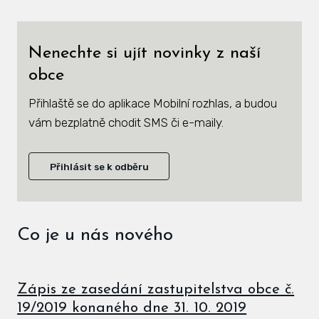
Zás
inve
Nenechte si ujít novinky z naší
Plá
obce
zámě
Přihlaště se do aplikace Mobilní rozhlas, a budou
Úře
vám bezplatně chodit SMS či e-maily.
Viz
Přihlásit se k odběru
Úze
Úze
stav
Co je u nás nového
Zas
Pov
Zápis ze zasedání zastupitelstva obce č.
19/2019 konaného dne 31. 10. 2019
Roz